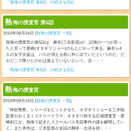
「熱海の捜査官 第6話」の続きを読む
熱
海の捜査官 第5話
2010年08月24日
[
熱海の捜査官 一覧
]
熱海の捜査官の第5話は、麻衣(三吉彩花)が、記憶の一つが戻っ
たと言って星崎(オダギリジョー)のもとにやって来る。麻衣ら4
人の女子生徒は、バスが消える前に外に出ていたというのだ。だ
がどこで降りたのかは覚えていないという。北・・・
「熱海の捜査官 第5話」の続きを読む
熱
海の捜査官
2010年08月24日
[
熱海の捜査官 一覧
]
「時効警察」シリーズをヒットさせた、オダギリジョーを三木聡
監督がおくるミステリードラマ。オダギリ扮する広域捜査官・星
崎剣三が、熱海で起きたスクールバス失踪事件の謎を解明してい
く。また本作は、三木監督が全話の脚本・出演を担・・・