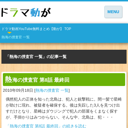
MENU
ドラマ動画YouTube無料まとめ【動が】 TOP
熱海の捜査官 一覧
「熱海の捜査官 一覧」の記事一覧
熱
海の捜査官 第8話 最終回
2010年09月18日
[
熱海の捜査官 一覧
]
偶然犯人の正体を知った北島は、犯人と銃撃戦に。間一髪で星崎
が助けに現れ、被疑者を確保する。後は失踪した3人を見つけ出
すだけとなり、星崎はダウジングで犯人の部屋をくまなく探す
が、手掛かりはみつからない。そんな中、北島は、犯・・・
「熱海の捜査官 第8話 最終回」の続きを読む