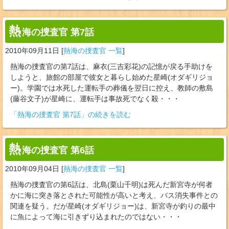
熱
海の捜査官 第7話
2010年09月11日
[
熱海の捜査官 一覧
]
熱海の捜査官の第7話は、麻衣(三吉彩花)の記憶が戻る手助けを
しようと、旅館の部屋で彼女と暮らし始めた星崎(オダギリジョ
ー)。学園では水死した運転手の葬儀を翌日に控え、教師の敷島
(藤谷文子)が星崎に、運転手は事故死でなく殺・・・
「熱海の捜査官 第7話」の続きを読む
熱
海の捜査官 第6話
2010年09月04日
[
熱海の捜査官 一覧
]
熱海の捜査官の第6話は、北島(栗山千明)は死んだ新宮寺が何者
かに海に突き落とされた可能性が高いと考え、バス消失事件との
関連を疑う。だが星崎(オダギリジョー)は、新宮寺が釣りの最中
に魚によって海に引きずり込まれたのではない・・・