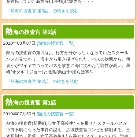
を運転していた新宮寺(山中聡)に協力を・・・
「熱海の捜査官 第3話」の続きを読む
熱
海の捜査官 第2話
2010年08月07日
[
熱海の捜査官 一覧
]
熱海の捜査官の第2話は、行方が分からなくなっていたスクール
バスが見つかり、海中から引き揚げられた。バスの状態から、何
者かがワイヤでつってバスを故意に海に沈めた可能性が高い。星
崎(オダギリジョー)と北島(栗山千明)らは事件・・・
「熱海の捜査官 第2話」の続きを読む
熱
海の捜査官 第1話
2010年07月30日
[
熱海の捜査官 一覧
]
熱海の捜査官(新番組)◇女子高校生4人を乗せたスクールバスが
行方不明になった事件の謎を、広域捜査官コンビが解明する。三
木聡脚本・監督。女子高校生4人を乗せたスクールバスが、学校