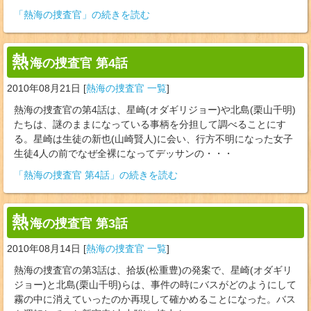
「熱海の捜査官」の続きを読む
熱
海の捜査官 第4話
2010年08月21日
[
熱海の捜査官 一覧
]
熱海の捜査官の第4話は、星崎(オダギリジョー)や北島(栗山千明)
たちは、謎のままになっている事柄を分担して調べることにす
る。星崎は生徒の新也(山崎賢人)に会い、行方不明になった女子
生徒4人の前でなぜ全裸になってデッサンの・・・
「熱海の捜査官 第4話」の続きを読む
熱
海の捜査官 第3話
2010年08月14日
[
熱海の捜査官 一覧
]
熱海の捜査官の第3話は、拾坂(松重豊)の発案で、星崎(オダギリ
ジョー)と北島(栗山千明)らは、事件の時にバスがどのようにして
霧の中に消えていったのか再現して確かめることになった。バス