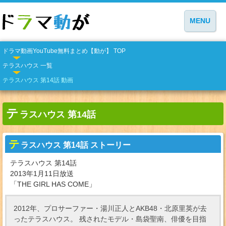
MENU
ドラマ動画YouTube無料まとめ【動が】 TOP
テラスハウス 一覧
テラスハウス 第14話 動画
テ
ラスハウス 第14話
テ
ラスハウス 第14話 ストーリー
テラスハウス 第14話
2013年1月11日放送
「THE GIRL HAS COME」
2012年、プロサーファー・湯川正人とAKB48・北原里英が去
ったテラスハウス。 残されたモデル・島袋聖南、俳優を目指