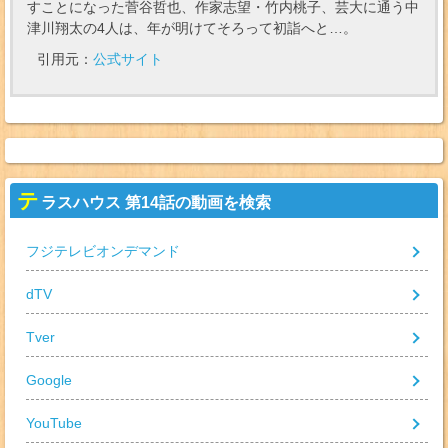
すことになった菅谷哲也、作家志望・竹内桃子、芸大に通う中
津川翔太の4人は、年が明けてそろって初詣へと…。
引用元：
公式サイト
テ
ラスハウス 第14話の動画を検索
フジテレビオンデマンド
dTV
Tver
Google
YouTube