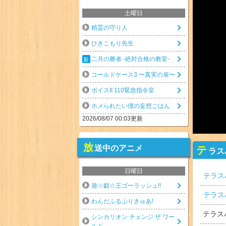
土曜日
精霊の守り人
ひきこもり先生
二月の勝者 -絶対合格の教室-
コールドケース3 〜真実の扉〜
ボイスII 110緊急指令室
ホメられたい僕の妄想ごはん
2026/08/07 00:03更新
放
送中のアニメ
テ
ラス
日曜日
テラス
遊☆戯☆王ゴーラッシュ!!
テラス
わんだふるぷりきゅあ!
テラス
シンカリオン チェンジ ザ ワー
ルド