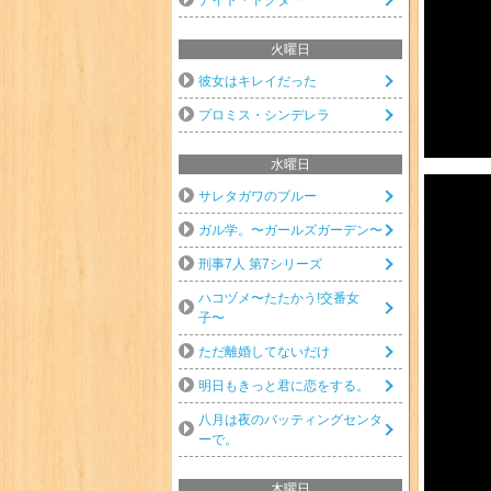
火曜日
彼女はキレイだった
プロミス・シンデレラ
水曜日
サレタガワのブルー
ガル学。〜ガールズガーデン〜
刑事7人 第7シリーズ
ハコヅメ〜たたかう!交番女
子〜
ただ離婚してないだけ
明日もきっと君に恋をする。
八月は夜のバッティングセンタ
ーで。
木曜日