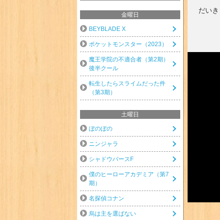
だいき
金曜日
BEYBLADE X
ポケットモンスター（2023）
魔王学院の不適合者（第2期）
後半クール
転生したらスライムだった件
（第3期）
土曜日
ぼのぼの
ニンジャラ
シャドウバースF
僕のヒーローアカデミア（第7
期）
名探偵コナン
烏は主を選ばない