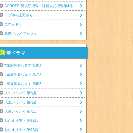
BORDER 警視庁捜査一課殺人犯捜査第4係
ラブホの上野さん
コウノドリ
幕末グルメ ブシメシ!
新
着ドラマ
#家族募集します 第8話
#家族募集します 第7話
#家族募集します 第6話
人生いろいろ 第9話
人生いろいろ 第8話
人生いろいろ 第7話
おかえりモネ 第93話
おかえりモネ 第92話