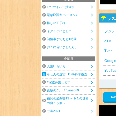
IP〜サイバー捜査班
緊急取調室 シーズン4
テ
ラス
推しの王子様
フジテ
イタイケに恋して
初情事まであと1時間
dTV
お耳に合いましたら。
Tver
金曜日
Googl
人生いろいろ
YouTu
らせんの迷宮 ~DNA科学捜査~
#家族募集します
孤独のグルメ Season9
Twit
福岡恋愛白書13 ～キミの世界
の向こう側～
サ道2021