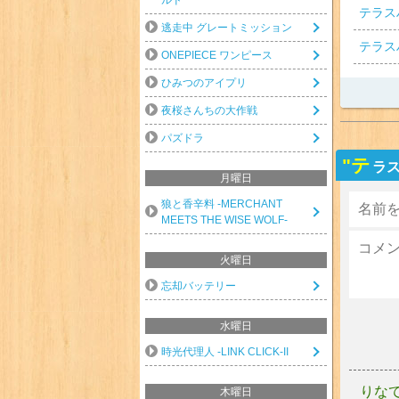
テラス
逃走中 グレートミッション
テラス
ONEPIECE ワンピース
ひみつのアイプリ
夜桜さんちの大作戦
パズドラ
"テ
ラス
月曜日
狼と香辛料 -MERCHANT
MEETS THE WISE WOLF-
火曜日
忘却バッテリー
水曜日
時光代理人 -LINK CLICK-II
りな
木曜日