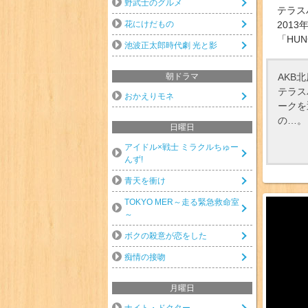
野武士のグルメ
テラス
花にけだもの
2013
「HUN
池波正太郎時代劇 光と影
AKB
朝ドラマ
テラス
おかえりモネ
ークを
の…。
日曜日
アイドル×戦士 ミラクルちゅー
んず!
青天を衝け
TOKYO MER～走る緊急救命室
～
ボクの殺意が恋をした
痴情の接吻
月曜日
ナイト・ドクター