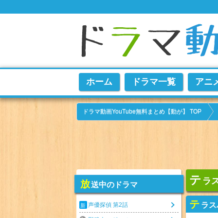
ホーム
ドラマ一覧
アニ
ドラマ動画YouTube無料まとめ【動が】 TOP
テ
ラス
放
送中のドラマ
テ
ラス
声優探偵 第2話