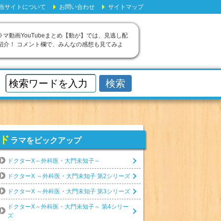
当サイトについて
お問い合わせ
サイトマップ
ラマ動画YouTubeまとめ【動が】では、見逃し配
紹介！ コメント欄で、みんなの感想も見てみよ
ド
ラマをピックアップ
ドクターX～外科医・大門未知子～
ドクターX ～外科医・大門未知子 第2シリーズ
ドクターX ～外科医・大門未知子 第3シリーズ
ドクターX～外科医・大門未知子～ 第4シリー
ズ