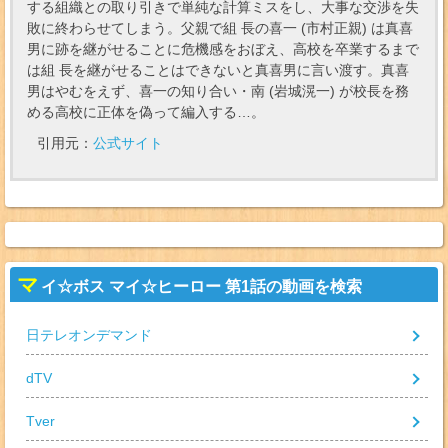
する組織との取り引きで単純な計算ミスをし、大事な交渉を失
敗に終わらせてしまう。父親で組 長の喜一 (市村正親) は真喜
男に跡を継がせることに危機感をおぼえ、高校を卒業するまで
は組 長を継がせることはできないと真喜男に言い渡す。真喜
男はやむをえず、喜一の知り合い・南 (岩城滉一) が校長を務
める高校に正体を偽って編入する…。
引用元：
公式サイト
マ
イ☆ボス マイ☆ヒーロー 第1話の動画を検索
日テレオンデマンド
dTV
Tver