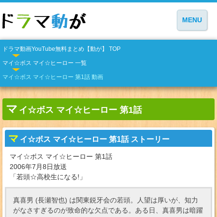
MENU
ドラマ動画YouTube無料まとめ【動が】 TOP
マイ☆ボス マイ☆ヒーロー 一覧
マイ☆ボス マイ☆ヒーロー 第1話 動画
マ
イ☆ボス マイ☆ヒーロー 第1話
マ
イ☆ボス マイ☆ヒーロー 第1話 ストーリー
マイ☆ボス マイ☆ヒーロー 第1話
2006年7月8日放送
「若頭☆高校生になる!」
真喜男 (長瀬智也) は関東鋭牙会の若頭。人望は厚いが、知力
がなさすぎるのが致命的な欠点である。ある日、真喜男は暗躍