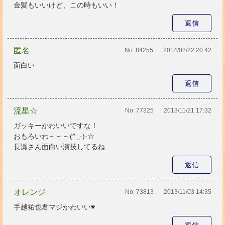
金髪もいいけど、この時もいい！
返信
匿名
No:
84255
2014/02/22 20:42
面白い
返信
流星☆
No:
77325
2013/11/21 17:32
ガッキーかわいいですな！
おもろいわ～～～(^_-)-☆
長瀬さん面白い演技してるね
返信
オレンジ
No:
73813
2013/11/03 14:35
手越祐也君マジかわいい♥