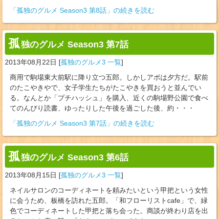
「孤独のグルメ Season3 第8話」の続きを読む
孤
独のグルメ Season3 第7話
2013年08月22日
[
孤独のグルメ3 一覧
]
商用で駒場東大前駅に降り立つ五郎。しかしアポは夕方だ。駅前
のたこやきやで、女子学生たちがたこやきを買おうと並んでい
る。なんとか「プチハッシュ」を購入、近くの駒場野公園で食べ
てのんびり読書、ゆったりした午後を過ごした後、約・・・
「孤独のグルメ Season3 第7話」の続きを読む
孤
独のグルメ Season3 第6話
2013年08月15日
[
孤独のグルメ3 一覧
]
ネイルサロンのコーディネートを頼みたいという甲把という女性
に会うため、板橋を訪れた五郎。「和フローリストcafe」で、緑
色でコーディネートした甲把と落ち会った。商談が終わり店を出