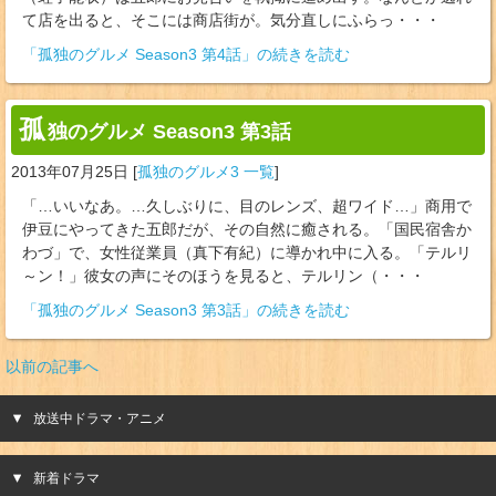
て店を出ると、そこには商店街が。気分直しにふらっ・・・
「孤独のグルメ Season3 第4話」の続きを読む
孤
独のグルメ Season3 第3話
2013年07月25日
[
孤独のグルメ3 一覧
]
「…いいなあ。…久しぶりに、目のレンズ、超ワイド…」商用で
伊豆にやってきた五郎だが、その自然に癒される。「国民宿舎か
わづ」で、女性従業員（真下有紀）に導かれ中に入る。「テルリ
～ン！」彼女の声にそのほうを見ると、テルリン（・・・
「孤独のグルメ Season3 第3話」の続きを読む
以前の記事へ
放送中ドラマ・アニメ
新着ドラマ