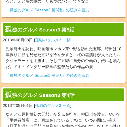
ると、ふと店の隣の「たもつのパン」できなこ・・・
「孤独のグルメ Season3 第6話」の続きを読む
孤
独のグルメ Season3 第5話
2013年08月08日
[
孤独のグルメ3 一覧
]
先輩時田を訪ね、映画館ポレポレ東中野を訪れた五郎。時田は10
年振りに顔を見せた五郎を冷やかすと、桜の塩漬けが入ったミル
クジェラートを手渡す。そして五郎に自分の企画の手伝いを頼ん
だ。ドキュメンタリー映画の監督たちの作品の展・・・
「孤独のグルメ Season3 第5話」の続きを読む
孤
独のグルメ Season3 第4話
2013年08月01日
[
孤独のグルメ3 一覧
]
なんと江戸川橋初の五郎。交叉点を行き、神田川を渡る。やがて
「平井碁盤店」に。商談をしているうちに、いつの間にか主人
（蛭子能収）は五郎にお見合いを執拗に進め出す。なんとか逃れ