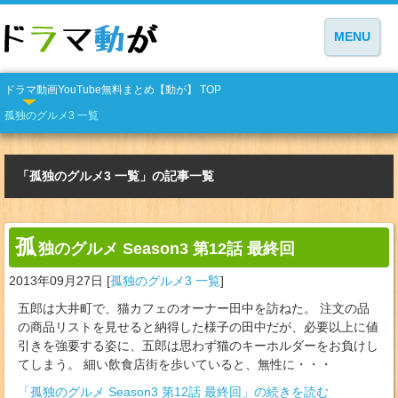
MENU
ドラマ動画YouTube無料まとめ【動が】 TOP
孤独のグルメ3 一覧
「孤独のグルメ3 一覧」の記事一覧
孤
独のグルメ Season3 第12話 最終回
2013年09月27日
[
孤独のグルメ3 一覧
]
五郎は大井町で、猫カフェのオーナー田中を訪ねた。 注文の品
の商品リストを見せると納得した様子の田中だが、必要以上に値
引きを強要する姿に、五郎は思わず猫のキーホルダーをお負けし
てしまう。 細い飲食店街を歩いていると、無性に・・・
「孤独のグルメ Season3 第12話 最終回」の続きを読む