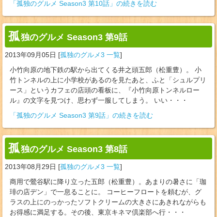
「孤独のグルメ Season3 第10話」の続きを読む
孤
独のグルメ Season3 第9話
2013年09月05日
[
孤独のグルメ3 一覧
]
小竹向原の地下鉄の駅から出てくる井之頭五郎（松重豊）。 小
竹トンネルの上に小学校があるのを見たあと、ふと「シュルプリ
ース」というカフェの店頭の看板に、『小竹向原トンネルロー
ル』の文字を見つけ、思わず一服してしまう。 いい・・・
「孤独のグルメ Season3 第9話」の続きを読む
孤
独のグルメ Season3 第8話
2013年08月29日
[
孤独のグルメ3 一覧
]
商用で鶯谷駅に降り立った五郎（松重豊）。あまりの暑さに「珈
琲の店デン」で一息ることに。 コーヒーフロートを頼むが、グ
ラスの上にのっかったソフトクリームの大きさにあきれながらも
お得感に満足する。その後、東京キネマ倶楽部へ行・・・