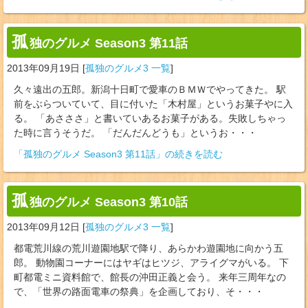
孤
独のグルメ Season3 第11話
2013年09月19日
[
孤独のグルメ3 一覧
]
久々遠出の五郎。新潟十日町で愛車のＢＭＷでやってきた。 駅
前をぶらついていて、目に付いた「木村屋」というお菓子やに入
る。 「あさささ」と書いていあるお菓子がある。失敗しちゃっ
た時に言うそうだ。 「だんだんどうも」というお・・・
「孤独のグルメ Season3 第11話」の続きを読む
孤
独のグルメ Season3 第10話
2013年09月12日
[
孤独のグルメ3 一覧
]
都電荒川線の荒川遊園地駅で降り、あらかわ遊園地に向かう五
郎。 動物園コーナーにはヤギはヒツジ、アライグマがいる。 下
町都電ミニ資料館で、館長の沖田正義と会う。 来年三周年なの
で、「世界の路面電車の祭典」を企画しており、そ・・・