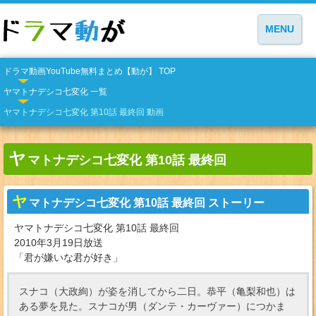
MENU
ドラマ動画YouTube無料まとめ【動が】 TOP
ヤマトナデシコ七変化 一覧
ヤマトナデシコ七変化 第10話 最終回 動画
ヤ
マトナデシコ七変化 第10話 最終回
ヤ
マトナデシコ七変化 第10話 最終回 ストーリー
ヤマトナデシコ七変化 第10話 最終回
2010年3月19日放送
「君が嫌いな君が好き」
スナコ（大政絢）が姿を消してから二日。恭平（亀梨和也）は
ある夢を見た。スナコが男（ダンテ・カーヴァー）につかま