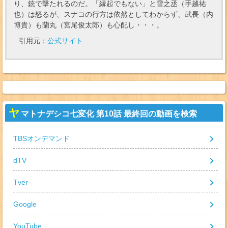
り、銃で撃たれるのだ。「縁起でもない」と雪之丞（手越祐
也）は怒るが、スナコの行方は依然としてわからず、武長（内
博貴）も蘭丸（宮尾俊太郎）も心配し・・・。
引用元：
公式サイト
ヤ
マトナデシコ七変化 第10話 最終回の動画を検索
TBSオンデマンド
dTV
Tver
Google
YouTube