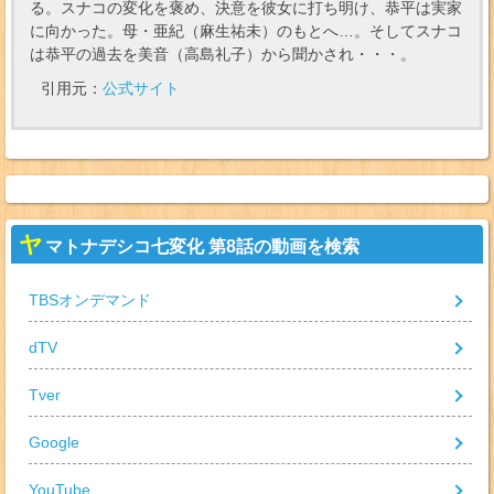
る。スナコの変化を褒め、決意を彼女に打ち明け、恭平は実家
に向かった。母・亜紀（麻生祐未）のもとへ…。そしてスナコ
は恭平の過去を美音（高島礼子）から聞かされ・・・。
引用元：
公式サイト
ヤ
マトナデシコ七変化 第8話の動画を検索
TBSオンデマンド
dTV
Tver
Google
YouTube