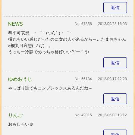
返信
NEWS
No:
67358
2013/09/23 16:03
恭平可哀想…・゜・(つД｀)・゜・
欄丸もいい感じだったのに女の人が来るから～…たまおちゃん
&欄丸可哀想( ノД`)…。
うっちー冷静でめっちゃ格好いい(*´ー｀*)♪
返信
ゆめおうじ
No:
66184
2013/09/17 22:28
やっぱり誰でもコンプレックスあるんだね～
返信
りんご
No:
49015
2013/06/08 13:12
おもしろい＠