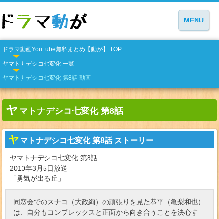
MENU
ドラマ動画YouTube無料まとめ【動が】 TOP
ヤマトナデシコ七変化 一覧
ヤマトナデシコ七変化 第8話 動画
ヤ
マトナデシコ七変化 第8話
ヤ
マトナデシコ七変化 第8話 ストーリー
ヤマトナデシコ七変化 第8話
2010年3月5日放送
「勇気が出る丘」
同窓会でのスナコ（大政絢）の頑張りを見た恭平（亀梨和也）
は、自分もコンプレックスと正面から向き合うことを決心す