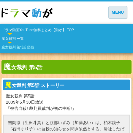
MENU
ドラマ動画YouTube無料まとめ【動が】 TOP
魔女裁判 一覧
魔女裁判 第5話 動画
魔
女裁判 第5話
魔
女裁判 第5話 ストーリー
魔女裁判 第5話
2009年5月30日放送
「被告自殺! 裁判員裁判が初の中断!」
吉岡徹（生田斗真）と渡部いずみ（加藤あい）は、柏木鏡子
（石田ゆり子）の自殺の知らせを聞き呆然とする。帰社したば