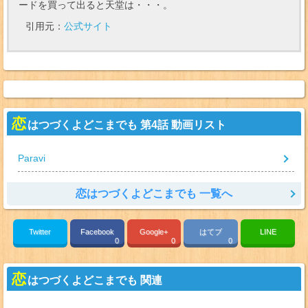
ードを買って出ると天堂は・・・。
引用元：
公式サイト
恋
はつづくよどこまでも 第4話 動画リスト
Paravi
恋はつづくよどこまでも 一覧へ
Twitter
Facebook
Google+
はてブ
LINE
0
0
0
恋
はつづくよどこまでも 関連