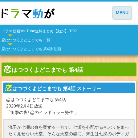
MENU
ドラマ動画YouTube無料まとめ【動が】 TOP
恋はつづくよどこまでも 一覧
恋はつづくよどこまでも 第4話 動画
恋
はつづくよどこまでも 第4話
恋
はつづくよどこまでも 第4話 ストーリー
恋はつづくよどこまでも 第4話
2020年2月4日放送
「衝撃の夜! 恋のイレギュラー発生!」
流子が七瀬の身を案ずる一方で、七瀬を心配するそぶりをまっ
たく見せない天堂。そんな天堂の姿に、来生は七瀬のボディガ