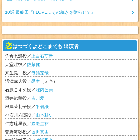
10
話 最終回『
I LOVE…その続きを贈らせて
』
恋
はつづくよどこまでも 出演者
佐倉七瀬
役／
上白石萌音
天堂浬
役／
佐藤健
来生晃一
役／
毎熊克哉
沼津幸人
役／
昂生
（
ミキ
）
石原こずえ
役／
瀧内公美
酒井結華
役／
吉川愛
根岸茉莉子
役／
平岩紙
小石川六郎
役／
山本耕史
仁志琉星
役／
渡邊圭祐
菅野海砂
役／
堀田真由