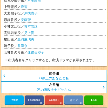
結城沙世子
役／
片瀬那奈
中野藍
役／
瑛蓮
大淵知子
役／
原扶貴子
原静香
役／
安藤聖
小林文江
役／
堀本雪詠
高津若菜
役／
見上愛
猫田
役／
黒羽麻璃央
流子
役／
香里奈
若林みのり
役／
蓮佛美沙子
※出演者名をクリックすると、出演ドラマが表示されます。
G線上のあなたと私
私の家政夫ナギサさん
Twitter
Facebook
Google+
はてブ
LINE
0
0
0