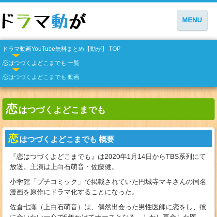
MENU
ドラマ動画YouTube無料まとめ【動が】 TOP
恋はつづくよどこまでも 一覧
恋はつづくよどこまでも 動画
恋
はつづくよどこまでも
恋
はつづくよどこまでも 概要
『恋はつづくよどこまでも』は2020年1月14日からTBS系列にて
放送。主演は上白石萌音・佐藤健。
小学館「プチコミック」で掲載されていた円城寺マキさんの同名
漫画を原作にドラマ化することになった。
佐倉七瀬（上白石萌音）は、偶然出会った男性医師に恋をし、彼