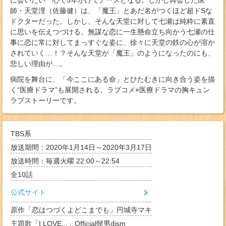
に会いたい一心で5年かけてナースとなる。しかし再会した医
師・天堂浬（佐藤健）は、「魔王」とあだ名がつくほど超ドSな
ドクターだった。しかし、そんな天堂に対して七瀬は純粋に素直
に思いを伝えつづける。無謀な恋に一生懸命立ち向かう七瀬の仕
事に恋に常に対してまっすぐな姿に、徐々に天堂の鉄の心が溶か
されていく…！？そんな天堂が「魔王」のようになったのにも、
悲しい理由が…。
病院を舞台に、「今ここにある命」とひたむきに向き合う姿を描
く“医療ドラマ”も展開される、ラブコメ×医療ドラマの胸キュン
ラブストーリーです。
TBS系
放送期間：2020年1月14日～2020年3月17日
放送時間：毎週火曜 22:00～22:54
全
10
話
公式サイト
原作「恋はつづくよどこまでも」円城寺マキ
主題歌「I LOVE...」Official髭男dism