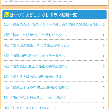
恋
はつづくよどこまでも ドラマ動画一覧
1
話『
運命の人はドSのドクター!?愛と命と冒険の物語始まる!
』
2
話『
初めての試練! 先生の優しいハグ…
』
3
話『
愛と涙の採血…そして魔王が笑った
』
4
話『
衝撃の夜! 恋のイレギュラー発生!
』
5
話『
彼女就任! 魔王と秘密の職場恋愛!?
』
6
話『
燃える大阪出張の夜! 俺がいるよ…
』
7
話『
強敵王子現る!? 魔王が嫉妬の化身に
』
8
話『
俺のそばを離れるな…ついに告白!
』
9
話『
好きだ…お前が…好きだ…!
』