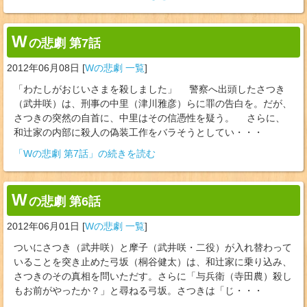
W
の悲劇 第7話
2012年06月08日
[
Wの悲劇 一覧
]
「わたしがおじいさまを殺しました」 警察へ出頭したさつき
（武井咲）は、刑事の中里（津川雅彦）らに罪の告白を。だが、
さつきの突然の自首に、中里はその信憑性を疑う。 さらに、
和辻家の内部に殺人の偽装工作をバラそうとしてい・・・
「Wの悲劇 第7話」の続きを読む
W
の悲劇 第6話
2012年06月01日
[
Wの悲劇 一覧
]
ついにさつき（武井咲）と摩子（武井咲・二役）が入れ替わって
いることを突き止めた弓坂（桐谷健太）は、和辻家に乗り込み、
さつきのその真相を問いただす。さらに「与兵衛（寺田農）殺し
もお前がやったか？」と尋ねる弓坂。さつきは「じ・・・