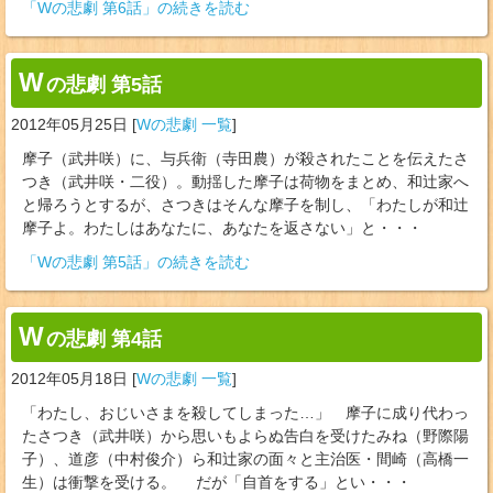
「Wの悲劇 第6話」の続きを読む
W
の悲劇 第5話
2012年05月25日
[
Wの悲劇 一覧
]
摩子（武井咲）に、与兵衛（寺田農）が殺されたことを伝えたさ
つき（武井咲・二役）。動揺した摩子は荷物をまとめ、和辻家へ
と帰ろうとするが、さつきはそんな摩子を制し、「わたしが和辻
摩子よ。わたしはあなたに、あなたを返さない」と・・・
「Wの悲劇 第5話」の続きを読む
W
の悲劇 第4話
2012年05月18日
[
Wの悲劇 一覧
]
「わたし、おじいさまを殺してしまった…」 摩子に成り代わっ
たさつき（武井咲）から思いもよらぬ告白を受けたみね（野際陽
子）、道彦（中村俊介）ら和辻家の面々と主治医・間崎（高橋一
生）は衝撃を受ける。 だが「自首をする」とい・・・