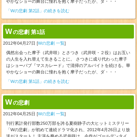
やかなショーの舞台に憧れを抱く摩子だったが、ダ・・・
「Wの悲劇 第2話」の続きを読む
W
の悲劇 第1話
2012年04月27日
[
Wの悲劇 一覧
]
偶然出会った摩子（武井咲）とさつき（武井咲・２役）はお互い
の人生を入れ替えて生きることに。 さつきに成り代わった摩子
はショーパブ『マスカレード』で清掃のアルバイトを続ける。華
やかなショーの舞台に憧れを抱く摩子だったが、ダ・・・
「Wの悲劇 第1話」の続きを読む
W
の悲劇
2012年04月25日
[
Wの悲劇 一覧
]
刊行累計発行部数250万部を誇る夏樹静子の大ヒットミステリー
「Wの悲劇」が初めて連続ドラマ化され、2012年4月26日より放
送がスタート！ 主演を務める武井咲は、今作がゴールデンタイ