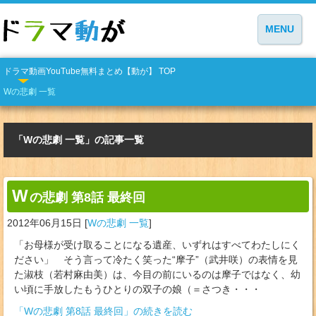
MENU
ドラマ動画YouTube無料まとめ【動が】 TOP
Wの悲劇 一覧
「Wの悲劇 一覧」の記事一覧
W
の悲劇 第8話 最終回
2012年06月15日
[
Wの悲劇 一覧
]
「お母様が受け取ることになる遺産、いずれはすべてわたしにく
ださい」 そう言って冷たく笑った“摩子”（武井咲）の表情を見
た淑枝（若村麻由美）は、今目の前にいるのは摩子ではなく、幼
い頃に手放したもうひとりの双子の娘（＝さつき・・・
「Wの悲劇 第8話 最終回」の続きを読む