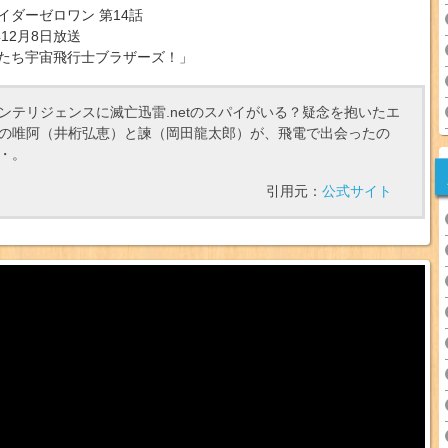
イダーゼロワン 第14話
年12月8日放送
たち宇宙飛行士ブラザーズ！」
ンテリジェンスに滅亡迅雷.netのスパイがいる？疑念を抱いたエ
の唯阿（井桁弘恵）と諫（岡田龍太郎）が、飛電で出会ったの
・。
引用元：
公式サイト