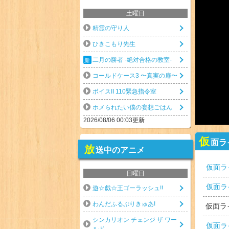
土曜日
精霊の守り人
ひきこもり先生
二月の勝者 -絶対合格の教室-
コールドケース3 〜真実の扉〜
ボイスII 110緊急指令室
ホメられたい僕の妄想ごはん
2026/08/06 00:03更新
仮
面ラ
放
送中のアニメ
仮面ラ
日曜日
仮面ラ
遊☆戯☆王ゴーラッシュ!!
わんだふるぷりきゅあ!
仮面ラ
シンカリオン チェンジ ザ ワー
仮面ラ
ルド