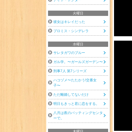
火曜日
彼女はキレイだった
プロミス・シンデレラ
水曜日
サレタガワのブルー
ガル学。〜ガールズガーデン〜
刑事7人 第7シリーズ
ハコヅメ〜たたかう!交番女
子〜
ただ離婚してないだけ
明日もきっと君に恋をする。
八月は夜のバッティングセンタ
ーで。
木曜日