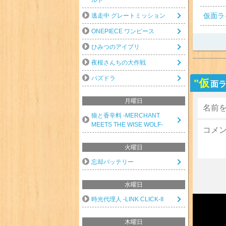
仮面ラ
逃走中 グレートミッション
ONEPIECE ワンピース
ひみつのアイプリ
夜桜さんちの大作戦
パズドラ
"仮
面ラ
月曜日
狼と香辛料 -MERCHANT
MEETS THE WISE WOLF-
火曜日
忘却バッテリー
水曜日
時光代理人 -LINK CLICK-II
木曜日