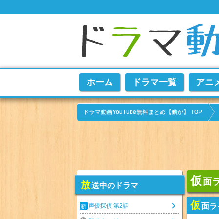
ホーム
ドラマ一覧
アニ
ドラマ動画YouTube無料まとめ【動が】 TOP
仮
面ラ
放
送中のドラマ
仮
面ラ
声優探偵 第2話