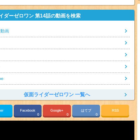
イダーゼロワン 第14話の動画を検索
 動画
e
be
仮面ライダーゼロワン 一覧へ
ter
Facebook
Google+
はてブ
RSS
0
0
0