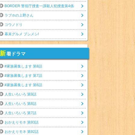
BORDER 警視庁捜査一課殺人犯捜査第4係
ラブホの上野さん
コウノドリ
幕末グルメ ブシメシ!
新
着ドラマ
#家族募集します 第8話
#家族募集します 第7話
#家族募集します 第6話
人生いろいろ 第9話
人生いろいろ 第8話
人生いろいろ 第7話
おかえりモネ 第93話
おかえりモネ 第92話