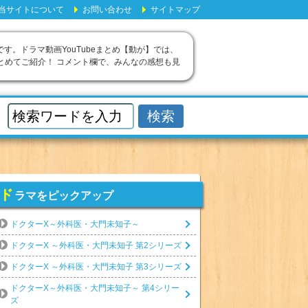
当サイトについて
お問い合わせ
サイトマップ
です。ドラマ動画YouTubeまとめ【動が】では、
とめてご紹介！ コメント欄で、みんなの感想も見
ド
ラマをピックアップ
ドクターX～外科医・大門未知子～
ドクターX ～外科医・大門未知子 第2シリーズ
ドクターX ～外科医・大門未知子 第3シリーズ
ドクターX～外科医・大門未知子～ 第4シリー
ズ