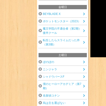
金曜日
BEYBLADE X
ポケットモンスター（2023）
魔王学院の不適合者（第2期）
後半クール
転生したらスライムだった件
（第3期）
土曜日
ぼのぼの
ニンジャラ
シャドウバースF
僕のヒーローアカデミア（第7
期）
名探偵コナン
烏は主を選ばない