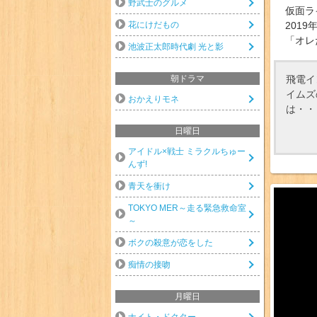
野武士のグルメ
仮面ラ
花にけだもの
2019
「オレ
池波正太郎時代劇 光と影
飛電イ
朝ドラマ
イムズ
おかえりモネ
は・・
日曜日
アイドル×戦士 ミラクルちゅー
んず!
青天を衝け
TOKYO MER～走る緊急救命室
～
ボクの殺意が恋をした
痴情の接吻
月曜日
ナイト・ドクター