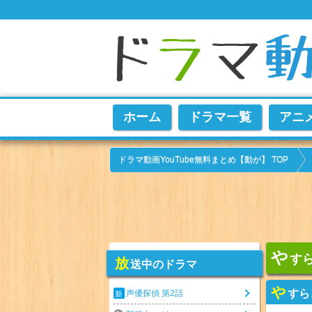
ホーム
ドラマ一覧
アニ
ドラマ動画YouTube無料まとめ【動が】 TOP
や
すら
放
送中のドラマ
や
すら
声優探偵 第2話