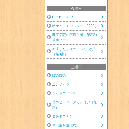
金曜日
BEYBLADE X
ポケットモンスター（2023）
魔王学院の不適合者（第2期）
後半クール
転生したらスライムだった件
（第3期）
土曜日
ぼのぼの
ニンジャラ
シャドウバースF
僕のヒーローアカデミア（第7
期）
名探偵コナン
烏は主を選ばない