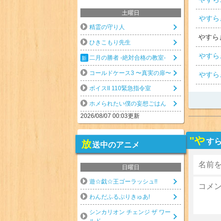
土曜日
やすら
精霊の守り人
やすら
ひきこもり先生
やすら
二月の勝者 -絶対合格の教室-
コールドケース3 〜真実の扉〜
やすら
ボイスII 110緊急指令室
ホメられたい僕の妄想ごはん
2026/08/07 00:03更新
"や
すら
放
送中のアニメ
日曜日
遊☆戯☆王ゴーラッシュ!!
わんだふるぷりきゅあ!
シンカリオン チェンジ ザ ワー
ルド