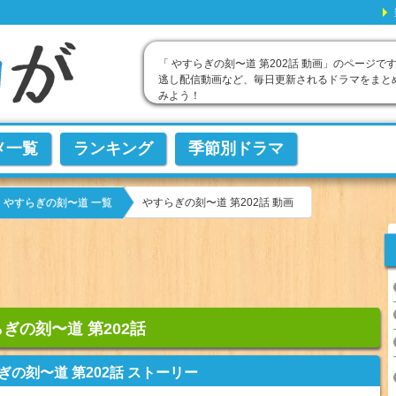
「 やすらぎの刻〜道 第202話 動画」のページで
逃し配信動画など、毎日更新されるドラマをまと
みよう！
メ一覧
ランキング
季節別ドラマ
やすらぎの刻〜道 第202話 動画
やすらぎの刻〜道 一覧
ぎの刻〜道 第202話
ぎの刻〜道 第202話 ストーリー