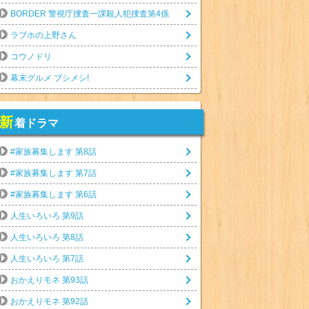
BORDER 警視庁捜査一課殺人犯捜査第4係
ラブホの上野さん
コウノドリ
幕末グルメ ブシメシ!
新
着ドラマ
#家族募集します 第8話
#家族募集します 第7話
#家族募集します 第6話
人生いろいろ 第9話
人生いろいろ 第8話
人生いろいろ 第7話
おかえりモネ 第93話
おかえりモネ 第92話