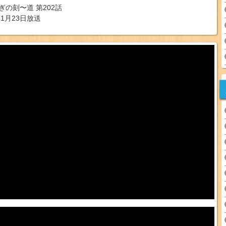
ぎの刻〜道 第202話
年1月23日放送