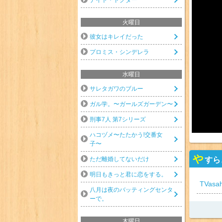
火曜日
彼女はキレイだった
プロミス・シンデレラ
水曜日
サレタガワのブルー
ガル学。〜ガールズガーデン〜
刑事7人 第7シリーズ
ハコヅメ〜たたかう!交番女
子〜
や
すら
ただ離婚してないだけ
明日もきっと君に恋をする。
TVasah
八月は夜のバッティングセンタ
ーで。
木曜日