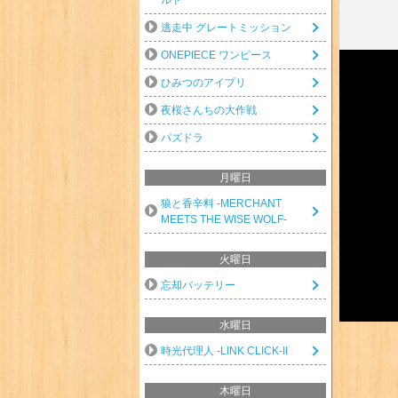
逃走中 グレートミッション
ONEPIECE ワンピース
ひみつのアイプリ
夜桜さんちの大作戦
パズドラ
月曜日
狼と香辛料 -MERCHANT
MEETS THE WISE WOLF-
火曜日
忘却バッテリー
水曜日
時光代理人 -LINK CLICK-II
木曜日