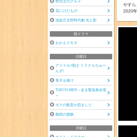
野武士のグルメ
やすら
花にけだもの
2020
池波正太郎時代劇 光と影
朝ドラマ
おかえりモネ
日曜日
アイドル×戦士 ミラクルちゅー
んず!
青天を衝け
TOKYO MER～走る緊急救命室
～
ボクの殺意が恋をした
痴情の接吻
月曜日
ナイト・ドクター