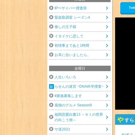
Twit
IP〜サイバー捜査班
緊急取調室 シーズン4
推しの王子様
イタイケに恋して
初情事まであと1時間
お耳に合いましたら。
金曜日
人生いろいろ
らせんの迷宮 ~DNA科学捜査~
#家族募集します
孤独のグルメ Season9
福岡恋愛白書13 ～キミの世界
や
すら
の向こう側～
サ道2021
やすら