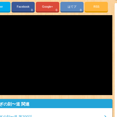
ter
Facebook
Google+
はてブ
RSS
0
0
0
ぎの刻〜道 関連
ぎの刻〜道 第200話