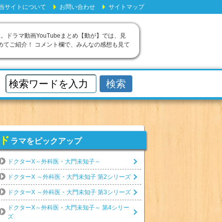
当サイトについて
お問い合わせ
サイトマップ
す。ドラマ動画YouTubeまとめ【動が】では、見
めてご紹介！ コメント欄で、みんなの感想も見て
ド
ラマをピックアップ
ドクターX～外科医・大門未知子～
ドクターX ～外科医・大門未知子 第2シリーズ
ドクターX ～外科医・大門未知子 第3シリーズ
ドクターX～外科医・大門未知子～ 第4シリー
ズ