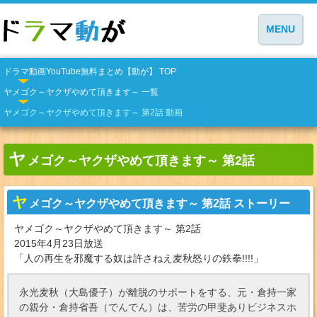
MENU
ドラマ動画YouTube無料まとめ【動が】 TOP
ヤメゴク～ヤクザやめて頂きます～ 一覧
ヤメゴク～ヤクザやめて頂きます～ 第2話 動画
ヤ
メゴク～ヤクザやめて頂きます～ 第2話
ヤ
メゴク～ヤクザやめて頂きます～ 第2話 ストーリー
ヤメゴク～ヤクザやめて頂きます～ 第2話
2015年4月23日放送
「人の再生を邪魔する奴は許さねえ麦秋怒りの鉄拳!!!!」
永光麦秋（大島優子）が離脱のサポートをする、元・倉持一家
の親分・倉持省吾（でんでん）は、苦労の甲斐ありビジネスホ