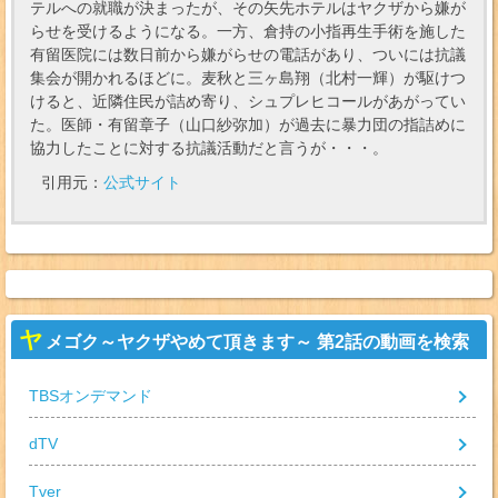
テルへの就職が決まったが、その矢先ホテルはヤクザから嫌が
らせを受けるようになる。一方、倉持の小指再生手術を施した
有留医院には数日前から嫌がらせの電話があり、ついには抗議
集会が開かれるほどに。麦秋と三ヶ島翔（北村一輝）が駆けつ
けると、近隣住民が詰め寄り、シュプレヒコールがあがってい
た。医師・有留章子（山口紗弥加）が過去に暴力団の指詰めに
協力したことに対する抗議活動だと言うが・・・。
引用元：
公式サイト
ヤ
メゴク～ヤクザやめて頂きます～ 第2話の動画を検索
TBSオンデマンド
dTV
Tver