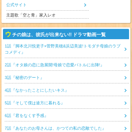
公式サイト
主題歌「空と青」家入レオ
ウ
チの娘は、彼氏が出来ない!! ドラマ動画一覧
1
話『
脚本北川悦吏子×菅野美穂&浜辺美波!トモダチ母娘のラブ
コメディ
』
2
話『
オタ娘の恋に急展開!母娘で恋愛バトルに出陣!
』
3
話『
秘密のデート
』
4
話『
なかったことにしたいキス
』
5
話『
そして僕は途方に暮れる
』
6
話『
君をなくす予感
』
7
話『
あなたのお母さんは、かつての私の恋敵でした
』