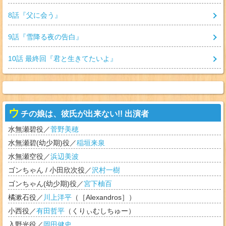
8
話『
父に会う
』
9
話『
雪降る夜の告白
』
10
話 最終回『
君と生きてたいよ
』
ウ
チの娘は、彼氏が出来ない!! 出演者
水無瀬碧
役／
菅野美穂
水無瀬碧(幼少期)
役／
稲垣来泉
水無瀬空
役／
浜辺美波
ゴンちゃん / 小田欣次
役／
沢村一樹
ゴンちゃん(幼少期)
役／
宮下柚百
橘漱石
役／
川上洋平
（
［Alexandros］
）
小西
役／
有田哲平
（
くりぃむしちゅー
）
入野光
役／
岡田健史