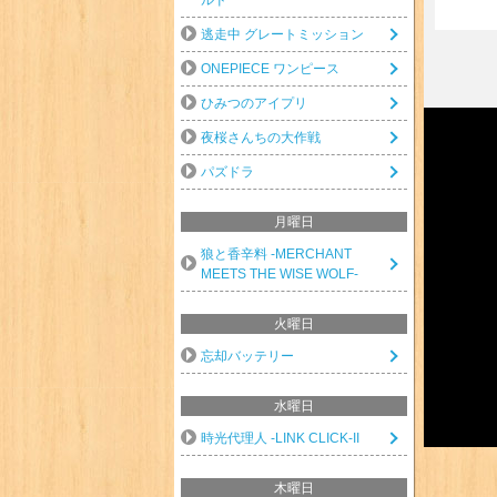
逃走中 グレートミッション
ONEPIECE ワンピース
ひみつのアイプリ
夜桜さんちの大作戦
パズドラ
月曜日
狼と香辛料 -MERCHANT
MEETS THE WISE WOLF-
火曜日
忘却バッテリー
水曜日
時光代理人 -LINK CLICK-II
木曜日