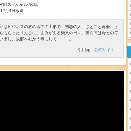
次郎スペシャル 第1話
年12月4日放送
郎はビジネスの旅の途中の山形で、初恋の人、さとこと再会。さ
らもらったりんごに、よみがえる柴又の日々。寅次郎は母との毎
い出し、故郷へむかう事にして・・・。
引用元：
公式サイト