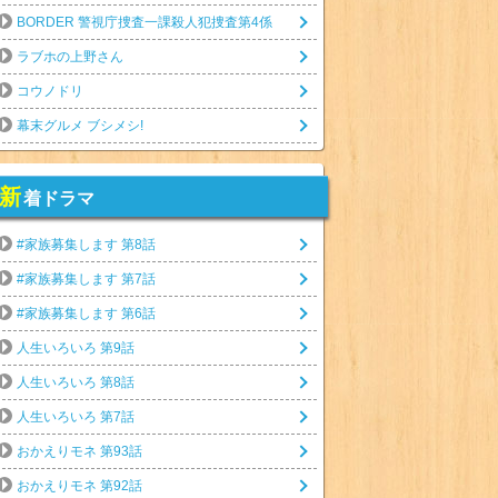
BORDER 警視庁捜査一課殺人犯捜査第4係
ラブホの上野さん
コウノドリ
幕末グルメ ブシメシ!
新
着ドラマ
#家族募集します 第8話
#家族募集します 第7話
#家族募集します 第6話
人生いろいろ 第9話
人生いろいろ 第8話
人生いろいろ 第7話
おかえりモネ 第93話
おかえりモネ 第92話