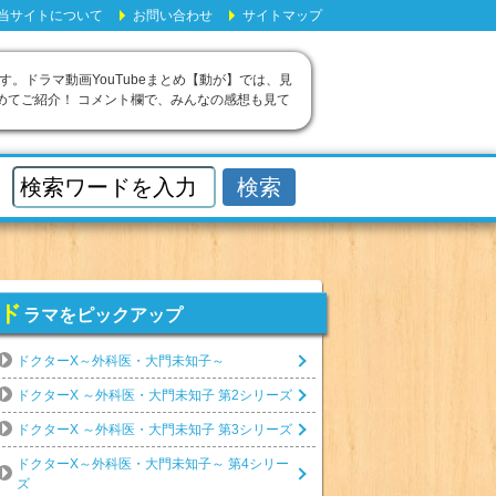
当サイトについて
お問い合わせ
サイトマップ
す。ドラマ動画YouTubeまとめ【動が】では、見
めてご紹介！ コメント欄で、みんなの感想も見て
ド
ラマをピックアップ
ドクターX～外科医・大門未知子～
ドクターX ～外科医・大門未知子 第2シリーズ
ドクターX ～外科医・大門未知子 第3シリーズ
ドクターX～外科医・大門未知子～ 第4シリー
ズ