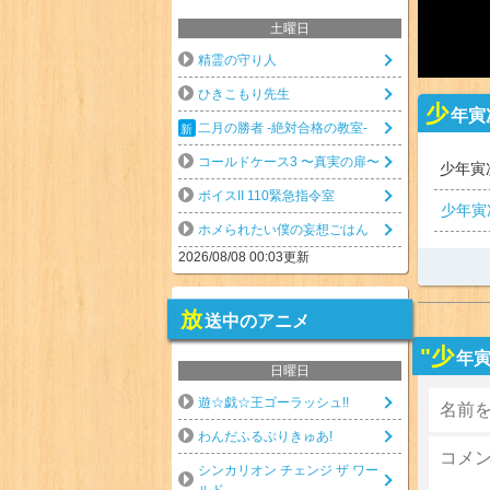
土曜日
精霊の守り人
ひきこもり先生
少
年寅
二月の勝者 -絶対合格の教室-
コールドケース3 〜真実の扉〜
少年寅
ボイスII 110緊急指令室
少年寅
ホメられたい僕の妄想ごはん
2026/08/08 00:03更新
放
送中のアニメ
"少
年寅
日曜日
遊☆戯☆王ゴーラッシュ!!
わんだふるぷりきゅあ!
シンカリオン チェンジ ザ ワー
ルド