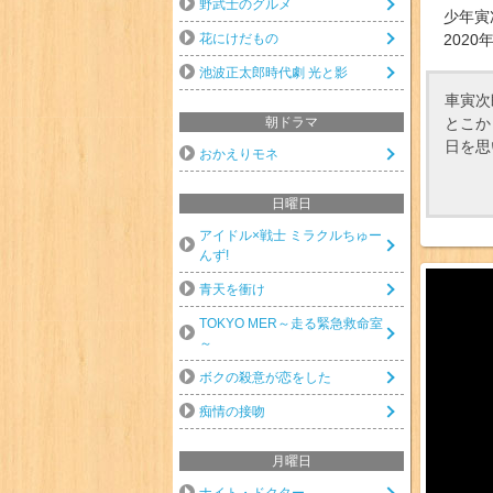
野武士のグルメ
少年寅
花にけだもの
2020
池波正太郎時代劇 光と影
車寅次
とこか
朝ドラマ
日を思
おかえりモネ
日曜日
アイドル×戦士 ミラクルちゅー
んず!
青天を衝け
TOKYO MER～走る緊急救命室
～
ボクの殺意が恋をした
痴情の接吻
月曜日
ナイト・ドクター