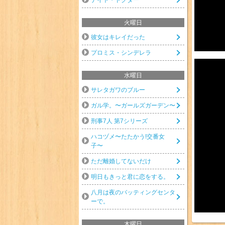
火曜日
彼女はキレイだった
プロミス・シンデレラ
水曜日
サレタガワのブルー
ガル学。〜ガールズガーデン〜
刑事7人 第7シリーズ
ハコヅメ〜たたかう!交番女
子〜
ただ離婚してないだけ
明日もきっと君に恋をする。
八月は夜のバッティングセンタ
ーで。
木曜日