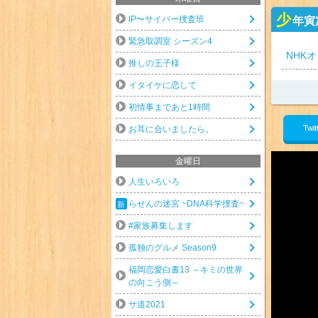
少
年寅
IP〜サイバー捜査班
緊急取調室 シーズン4
NHK
推しの王子様
イタイケに恋して
初情事まであと1時間
Twit
お耳に合いましたら。
金曜日
人生いろいろ
らせんの迷宮 ~DNA科学捜査~
#家族募集します
孤独のグルメ Season9
福岡恋愛白書13 ～キミの世界
の向こう側～
サ道2021