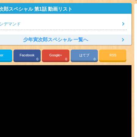
次郎スペシャル 第1話 動画リスト
オンデマンド
少年寅次郎スペシャル 一覧へ
ter
Facebook
Google+
はてブ
RSS
0
0
0