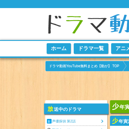
ホーム
ドラマ一覧
アニ
ドラマ動画YouTube無料まとめ【動が】 TOP
少
年寅
放
送中のドラマ
少
年寅
声優探偵 第2話