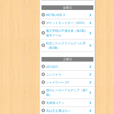
金曜日
BEYBLADE X
ポケットモンスター（2023）
魔王学院の不適合者（第2期）
後半クール
転生したらスライムだった件
（第3期）
土曜日
ぼのぼの
ニンジャラ
シャドウバースF
僕のヒーローアカデミア（第7
期）
名探偵コナン
烏は主を選ばない