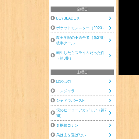
金曜日
BEYBLADE X
ポケットモンスター（2023）
魔王学院の不適合者（第2期）
後半クール
転生したらスライムだった件
（第3期）
土曜日
ぼのぼの
ニンジャラ
シャドウバースF
僕のヒーローアカデミア（第7
期）
名探偵コナン
烏は主を選ばない