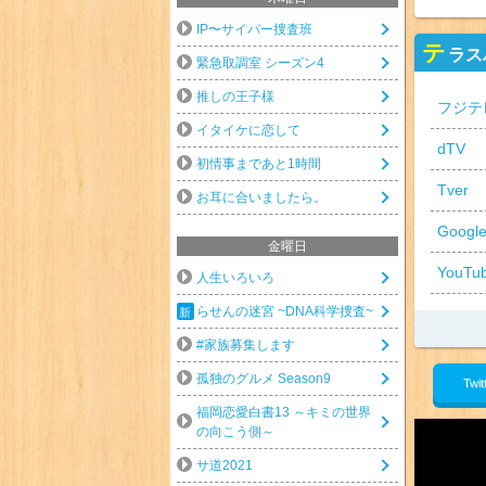
IP〜サイバー捜査班
テ
ラス
緊急取調室 シーズン4
推しの王子様
フジテ
イタイケに恋して
dTV
初情事まであと1時間
Tver
お耳に合いましたら。
Googl
金曜日
YouTu
人生いろいろ
らせんの迷宮 ~DNA科学捜査~
#家族募集します
孤独のグルメ Season9
Twit
福岡恋愛白書13 ～キミの世界
の向こう側～
サ道2021