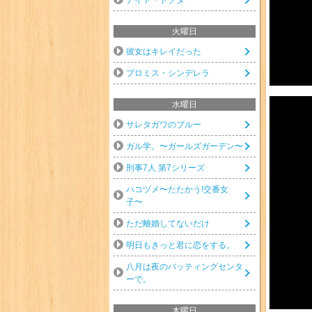
火曜日
彼女はキレイだった
プロミス・シンデレラ
水曜日
サレタガワのブルー
ガル学。〜ガールズガーデン〜
刑事7人 第7シリーズ
ハコヅメ〜たたかう!交番女
子〜
ただ離婚してないだけ
明日もきっと君に恋をする。
八月は夜のバッティングセンタ
ーで。
木曜日