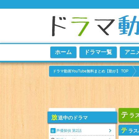
ホーム
ドラマ一覧
アニ
ドラマ動画YouTube無料まとめ【動が】 TOP
テ
ラス
放
送中のドラマ
テ
ラス
声優探偵 第2話