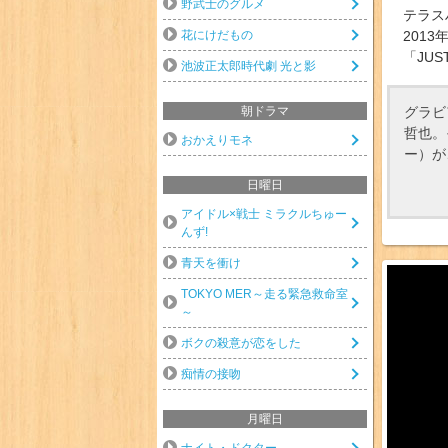
野武士のグルメ
テラス
花にけだもの
2013
「JUST
池波正太郎時代劇 光と影
グラビ
朝ドラマ
哲也。
おかえりモネ
ー）が
日曜日
アイドル×戦士 ミラクルちゅー
んず!
青天を衝け
TOKYO MER～走る緊急救命室
～
ボクの殺意が恋をした
痴情の接吻
月曜日
ナイト・ドクター