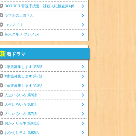
BORDER 警視庁捜査一課殺人犯捜査第4係
ラブホの上野さん
コウノドリ
幕末グルメ ブシメシ!
新
着ドラマ
#家族募集します 第8話
#家族募集します 第7話
#家族募集します 第6話
人生いろいろ 第9話
人生いろいろ 第8話
人生いろいろ 第7話
おかえりモネ 第93話
おかえりモネ 第92話