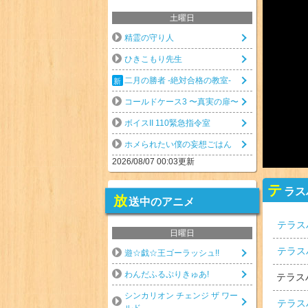
土曜日
精霊の守り人
ひきこもり先生
二月の勝者 -絶対合格の教室-
コールドケース3 〜真実の扉〜
ボイスII 110緊急指令室
ホメられたい僕の妄想ごはん
2026/08/07 00:03更新
テ
ラス
放
送中のアニメ
テラス
日曜日
テラス
遊☆戯☆王ゴーラッシュ!!
わんだふるぷりきゅあ!
テラス
シンカリオン チェンジ ザ ワー
テラス
ルド