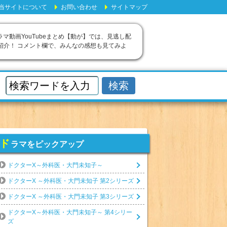
当サイトについて
お問い合わせ
サイトマップ
ラマ動画YouTubeまとめ【動が】では、見逃し配
紹介！ コメント欄で、みんなの感想も見てみよ
ド
ラマをピックアップ
ドクターX～外科医・大門未知子～
ドクターX ～外科医・大門未知子 第2シリーズ
ドクターX ～外科医・大門未知子 第3シリーズ
ドクターX～外科医・大門未知子～ 第4シリー
ズ