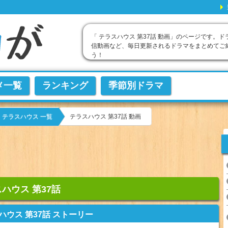
「 テラスハウス 第37話 動画」のページです。ド
信動画など、毎日更新されるドラマをまとめてご
う！
メ一覧
ランキング
季節別ドラマ
テラスハウス 第37話 動画
テラスハウス 一覧
ハウス 第37話
ハウス 第37話 ストーリー