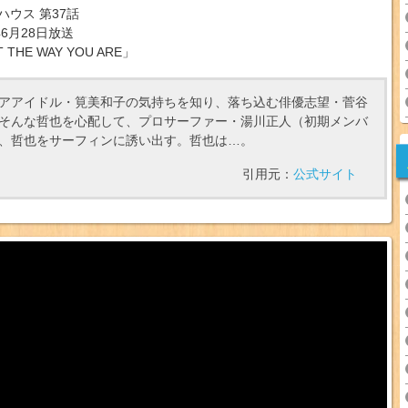
ハウス 第37話
年6月28日放送
 THE WAY YOU ARE」
アアイドル・筧美和子の気持ちを知り、落ち込む俳優志望・菅谷
そんな哲也を心配して、プロサーファー・湯川正人（初期メンバ
、哲也をサーフィンに誘い出す。哲也は…。
引用元：
公式サイト