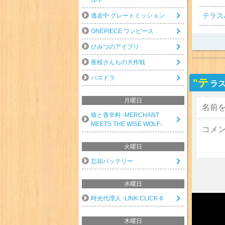
テラス
逃走中 グレートミッション
ONEPIECE ワンピース
ひみつのアイプリ
夜桜さんちの大作戦
パズドラ
"テ
ラス
月曜日
狼と香辛料 -MERCHANT
MEETS THE WISE WOLF-
火曜日
忘却バッテリー
水曜日
時光代理人 -LINK CLICK-II
木曜日