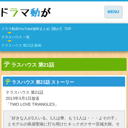
MENU
ドラマ動画YouTube無料まとめ【動が】 TOP
テラスハウス 一覧
テラスハウス 第21話 動画
テ
ラスハウス 第21話
テ
ラスハウス 第21話 ストーリー
テラスハウス 第21話
2013年3月1日放送
「TWO LOVE TRIANGLES」
「好きな人が2人いる。1人は華、もう1人は・・・よその子」
とモデルの島袋聖南に打ち明けたキックボクサー宮城大樹。そ