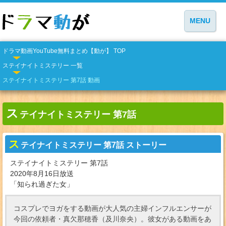
MENU
ドラマ動画YouTube無料まとめ【動が】 TOP
ステイナイトミステリー 一覧
ステイナイトミステリー 第7話 動画
ス
テイナイトミステリー 第7話
ス
テイナイトミステリー 第7話 ストーリー
ステイナイトミステリー 第7話
2020年8月16日放送
「知られ過ぎた女」
コスプレでヨガをする動画が大人気の主婦インフルエンサーが
今回の依頼者・真欠那穂香（及川奈央）。彼女がある動画をあ