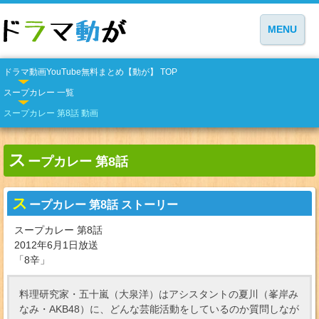
MENU
ドラマ動画YouTube無料まとめ【動が】 TOP
スープカレー 一覧
スープカレー 第8話 動画
ス
ープカレー 第8話
ス
ープカレー 第8話 ストーリー
スープカレー 第8話
2012年6月1日放送
「8辛」
料理研究家・五十嵐（大泉洋）はアシスタントの夏川（峯岸み
なみ・AKB48）に、どんな芸能活動をしているのか質問しなが