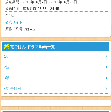
放送期間：2013年10月7日～2013年10月28日
放送時間：毎週月曜 23:58～24:45
全
4
話
公式サイト
原作「終電ごはん」
終
電ごはん ドラマ動画一覧
1
話
2
話
3
話
4
話 最終回