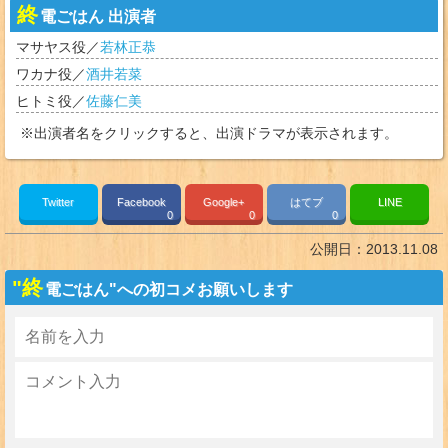
終
電ごはん 出演者
マサヤス
役／
若林正恭
ワカナ
役／
酒井若菜
ヒトミ
役／
佐藤仁美
※出演者名をクリックすると、出演ドラマが表示されます。
Twitter
Facebook
Google+
はてブ
LINE
0
0
0
公開日：
2013.11.08
"終
電ごはん"への初コメお願いします