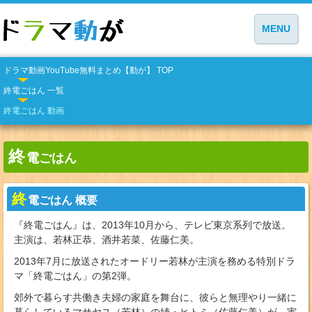
MENU
ドラマ動画YouTube無料まとめ【動が】 TOP
終電ごはん 一覧
終電ごはん 動画
終
電ごはん
終
電ごはん 概要
『終電ごはん』は、2013年10月から、テレビ東京系列で放送。
主演は、若林正恭、酒井若菜、佐藤仁美。
2013年7月に放送されたオードリー若林が主演を務める特別ドラ
マ「終電ごはん」の第2弾。
郊外で暮らす共働き夫婦の家庭を舞台に、彼らと無理やり一緒に