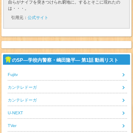
自らがナイフを突きつけられ窮地に。するとそこに現れたの
は・・・。
引用元：
公式サイト
青
のSP—学校内警察・嶋田隆平— 第1話 動画リスト
Fujitv
カンテレドーガ
カンテレドーガ
U-NEXT
TVer