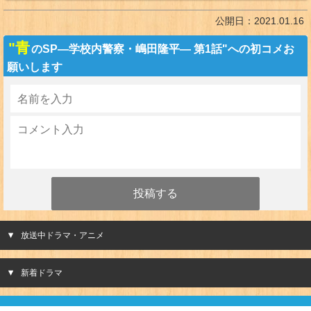
公開日：
2021.01.16
"青
のSP—学校内警察・嶋田隆平— 第1話"への初コメお
願いします
放送中ドラマ・アニメ
新着ドラマ