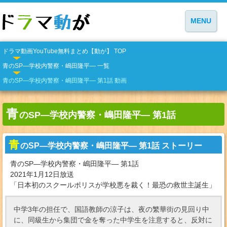
MENU
ドラマ動画YouTube無料まとめ【動が】 TOP
青のSP—学校内警察・嶋田隆平— 一覧
青のSP—学校内警察・嶋田隆平— 第1話 動画
青
のSP—学校内警察・嶋田隆平— 第1話
青
のSP—学校内警察・嶋田隆平— 第1話 ストーリー
青のSP—学校内警察・嶋田隆平— 第1話
2021年1月12日放送
「日本初のスクールポリスが学校悪を裁く！最恐の救世主誕生」
中学3年の担任で、国語教師の涼子は、夜の繁華街の見回り中
に、同級生から集団で金を奪った中学生を注意すると、反対に