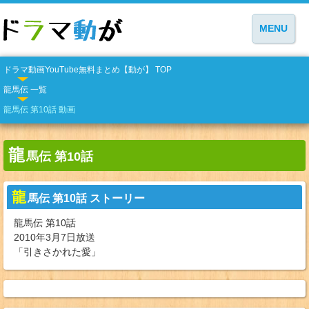
MENU
ドラマ動画YouTube無料まとめ【動が】 TOP
龍馬伝 一覧
龍馬伝 第10話 動画
龍
馬伝 第10話
龍
馬伝 第10話 ストーリー
龍馬伝 第10話
2010年3月7日放送
「引きさかれた愛」