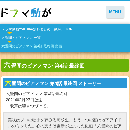
MENU
ドラマ動画YouTube無料まとめ【動が】 TOP
六畳間のピアノマン 一覧
六畳間のピアノマン 第4話 最終回 動画
六
畳間のピアノマン 第4話 最終回
六
畳間のピアノマン 第4話 最終回 ストーリー
六畳間のピアノマン 第4話 最終回
2021年2月27日放送
「歌声は響きつづけて」
美咲はプロの歌手を夢みる高校生。もう一つの顔は地下アイド
ルのミクリだ。心の支えは更新が止まった動画「六畳間のピア