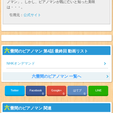
ノマン」。しかし、ピアノマンが既に亡いと知った美咲
は・・・。
引用元：
公式サイト
六
畳間のピアノマン 第4話 最終回 動画リスト
NHKオンデマンド
六畳間のピアノマン 一覧へ
Twitter
Facebook
Google+
はてブ
LINE
0
0
0
六
畳間のピアノマン 関連