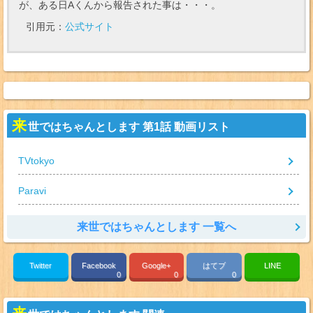
が、ある日Aくんから報告された事は・・・。
引用元：
公式サイト
来
世ではちゃんとします 第1話 動画リスト
TVtokyo
Paravi
来世ではちゃんとします 一覧へ
Twitter
Facebook
Google+
はてブ
LINE
0
0
0