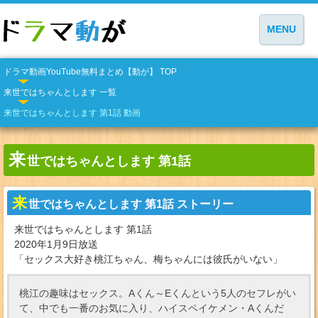
MENU
ドラマ動画YouTube無料まとめ【動が】 TOP
来世ではちゃんとします 一覧
来世ではちゃんとします 第1話 動画
来
世ではちゃんとします 第1話
来
世ではちゃんとします 第1話 ストーリー
来世ではちゃんとします 第1話
2020年1月9日放送
「セックス大好き桃江ちゃん、梅ちゃんには彼氏がいない」
桃江の趣味はセックス。Aくん～Eくんという5人のセフレがい
て、中でも一番のお気に入り、ハイスペイケメン・Aくんだ