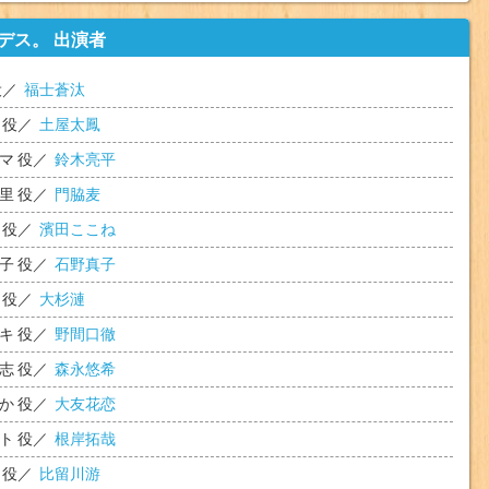
デス。 出演者
役／
福士蒼汰
役／
土屋太鳳
マ
役／
鈴木亮平
里
役／
門脇麦
役／
濱田ここね
子
役／
石野真子
役／
大杉漣
キ
役／
野間口徹
志
役／
森永悠希
か
役／
大友花恋
ト
役／
根岸拓哉
役／
比留川游