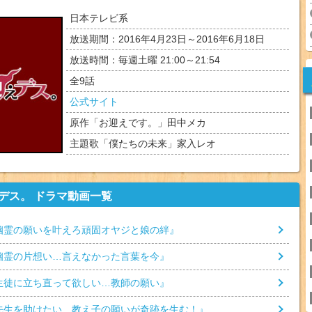
日本テレビ系
放送期間：2016年4月23日～2016年6月18日
放送時間：毎週土曜 21:00～21:54
全
9
話
公式サイト
原作「お迎えです。」田中メカ
主題歌「僕たちの未来」家入レオ
デス。 ドラマ動画一覧
幽霊の願いを叶えろ頑固オヤジと娘の絆
』
幽霊の片想い…言えなかった言葉を今
』
生徒に立ち直って欲しい…教師の願い
』
先生を助けたい…教え子の願いが奇跡を生む！
』