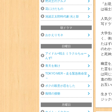
野武士のグルメ
『お迎
花にけだもの
は福士
池波正太郎時代劇 光と影
人気少
写ドラ
朝ドラマ
大学生
おかえりモネ
く、体
たはず
日曜日
のわか
アイドル×戦士 ミラクルちゅー
と死神
んず!
幽霊を
青天を衝け
た霊を
TOKYO MER～走る緊急救命室
は同じ
～
進の性
お互い
ボクの殺意が恋をした
痴情の接吻
生きて
ジック
月曜日
ナイト・ドクター