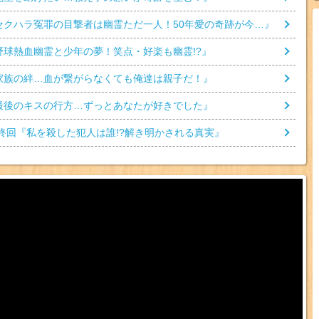
セクハラ冤罪の目撃者は幽霊ただ一人！50年愛の奇跡が今…
』
野球熱血幽霊と少年の夢！笑点・好楽も幽霊!?
』
家族の絆…血が繋がらなくても俺達は親子だ！
』
最後のキスの行方…ずっとあなたが好きでした
』
終回『
私を殺した犯人は誰!?解き明かされる真実
』