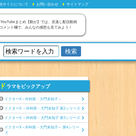
当サイトについて
お問い合わせ
サイトマップ
YouTubeまとめ【動が】では、見逃し配信動画
 コメント欄で、みんなの感想も見てみよう！
ド
ラマをピックアップ
ドクターX～外科医・大門未知子～
ドクターX ～外科医・大門未知子 第2シリーズ
ドクターX ～外科医・大門未知子 第3シリーズ
ドクターX～外科医・大門未知子～ 第4シリー
ズ