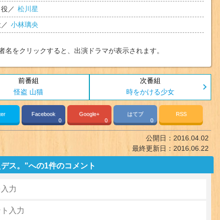
役／
松川星
役／
小林璃央
者名をクリックすると、出演ドラマが表示されます。
怪盗 山猫
時をかける少女
ter
Facebook
Google+
はてブ
RSS
0
0
0
公開日：
2016.04.02
最終更新日：
2016.06.22
デス。"への1件のコメント