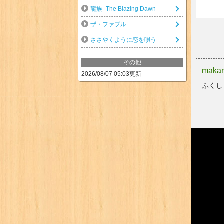
龍族 -The Blazing Dawn-
ザ・ファブル
ささやくように恋を唄う
その他
maka
2026/08/07 05:03更新
ふくし