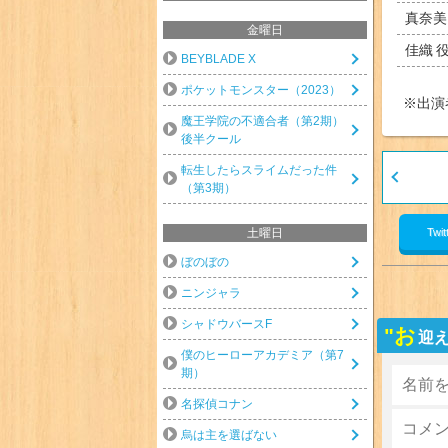
真奈美
金曜日
佳織
BEYBLADE X
ポケットモンスター（2023）
※出演
魔王学院の不適合者（第2期）
後半クール
転生したらスライムだった件
（第3期）
Twit
土曜日
ぼのぼの
ニンジャラ
シャドウバースF
"お
迎え
僕のヒーローアカデミア（第7
期）
名探偵コナン
烏は主を選ばない