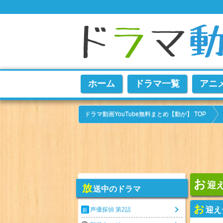
ホーム
ドラマ一覧
アニ
ドラマ動画YouTube無料まとめ【動が】 TOP
お
迎
放
送中のドラマ
お
迎え
声優探偵 第2話