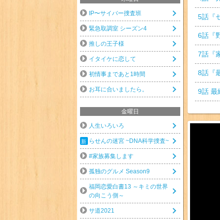
IP〜サイバー捜査班
5
話『
緊急取調室 シーズン4
6
話『
推しの王子様
7
話『
イタイケに恋して
8
話『
初情事まであと1時間
お耳に合いましたら。
9
話 最
金曜日
人生いろいろ
らせんの迷宮 ~DNA科学捜査~
#家族募集します
孤独のグルメ Season9
福岡恋愛白書13 ～キミの世界
の向こう側～
サ道2021