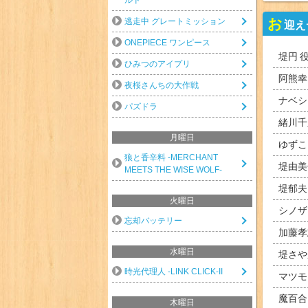
お
逃走中 グレートミッション
迎え
ONEPIECE ワンピース
堤円
ひみつのアイプリ
阿熊幸
夜桜さんちの大作戦
ナベシ
パズドラ
緒川千
月曜日
ゆずこ
狼と香辛料 -MERCHANT
堤由美
MEETS THE WISE WOLF-
堤郁夫
火曜日
シノザ
忘却バッテリー
加藤孝
水曜日
堤さや
時光代理人 -LINK CLICK-II
マツモ
魔百合
木曜日