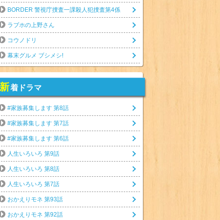
BORDER 警視庁捜査一課殺人犯捜査第4係
ラブホの上野さん
コウノドリ
幕末グルメ ブシメシ!
新
着ドラマ
#家族募集します 第8話
#家族募集します 第7話
#家族募集します 第6話
人生いろいろ 第9話
人生いろいろ 第8話
人生いろいろ 第7話
おかえりモネ 第93話
おかえりモネ 第92話