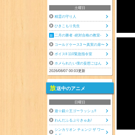
土曜日
精霊の守り人
ひきこもり先生
二月の勝者 -絶対合格の教室-
コールドケース3 〜真実の扉〜
ボイスII 110緊急指令室
ホメられたい僕の妄想ごはん
2026/08/07 00:03更新
放
送中のアニメ
日曜日
遊☆戯☆王ゴーラッシュ!!
わんだふるぷりきゅあ!
シンカリオン チェンジ ザ ワー
ルド