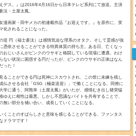
えデス。』は2016年4月16日から日本テレビ系列にて放送。主演
蒼汰・土屋太鳳。
女漫画家・田中メカの初連載作品『お迎えです。』を原作に、実
マ化されることになった。
の堤 円（福士蒼汰）は感情気迫な理系のオタク。そして霊感が強
に憑依させることができる特異体質の持ち主。ある日、亡くなっ
のおじいさんがピンクのウサギと格闘している現場に遭遇。わけ
らない状況に困惑する円だったが、ピンクのウサギの正体はなん
だった！
見ることができる円は死神にスカウトされ、この世に未練を残し
成仏させる会社「GSG（極楽送迎）」で働くことになる。同僚に
大学に通う、阿熊幸（土屋太鳳）がいたが、感情むき出し猪突猛
格ゆえに相性は最悪。しかし不思議なバイトを共有することで、
の無い部分を補い合い、成長していくことになる。
いくことのすばらしさと意味を感じることができる、ファンタス
なドラマです！