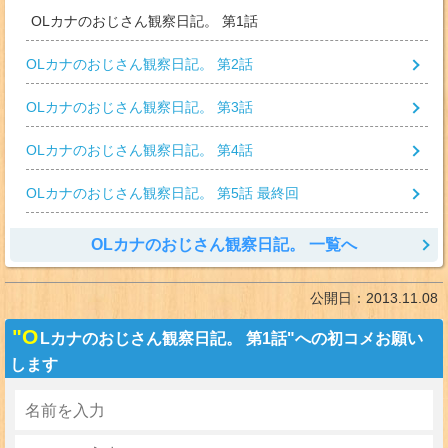
OLカナのおじさん観察日記。 第1話
OLカナのおじさん観察日記。 第2話
OLカナのおじさん観察日記。 第3話
OLカナのおじさん観察日記。 第4話
OLカナのおじさん観察日記。 第5話 最終回
OLカナのおじさん観察日記。 一覧へ
公開日：
2013.11.08
"O
Lカナのおじさん観察日記。 第1話"への初コメお願い
します