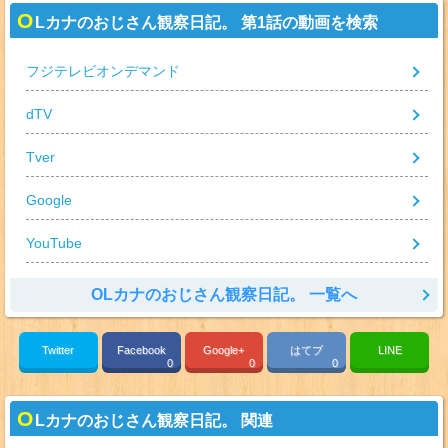
O
Lカナのおじさん観察日記。 第1話の動画を検索
フジテレビオンデマンド
dTV
Tver
Google
YouTube
OLカナのおじさん観察日記。 一覧へ
Twitter
Facebook
Google+
はてブ
LINE
0
0
0
O
Lカナのおじさん観察日記。 関連