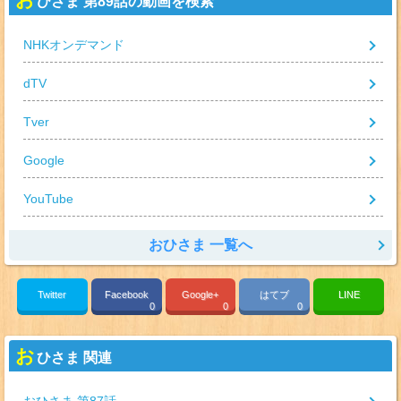
ひさま 第89話の動画を検索
NHKオンデマンド
dTV
Tver
Google
YouTube
おひさま 一覧へ
Twitter
Facebook
Google+
はてブ
LINE
0
0
0
お
ひさま 関連