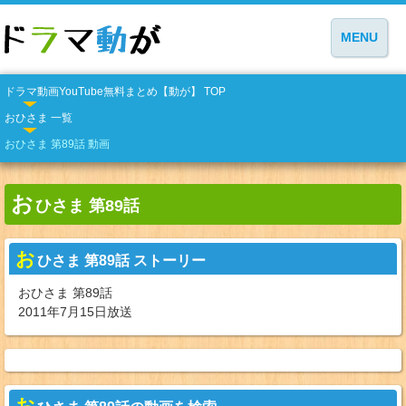
MENU
ドラマ動画YouTube無料まとめ【動が】 TOP
おひさま 一覧
おひさま 第89話 動画
お
ひさま 第89話
お
ひさま 第89話 ストーリー
おひさま 第89話
2011年7月15日放送
お