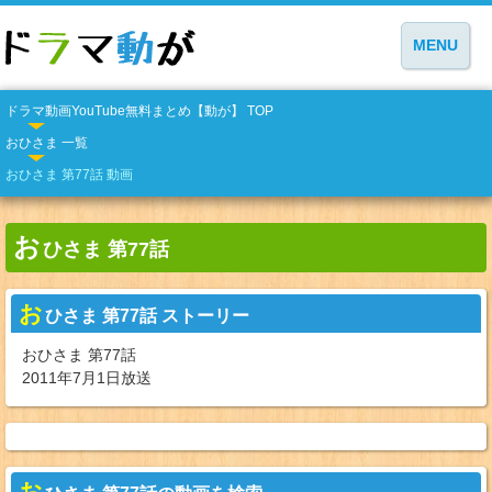
MENU
ドラマ動画YouTube無料まとめ【動が】 TOP
おひさま 一覧
おひさま 第77話 動画
お
ひさま 第77話
お
ひさま 第77話 ストーリー
おひさま 第77話
2011年7月1日放送
お