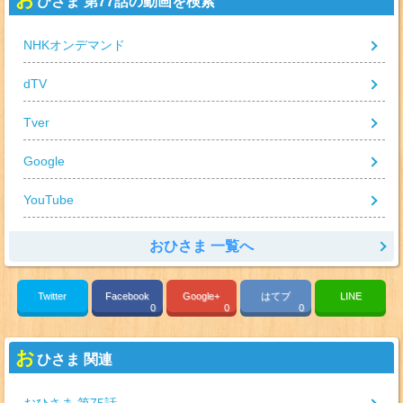
ひさま 第77話の動画を検索
NHKオンデマンド
dTV
Tver
Google
YouTube
おひさま 一覧へ
Twitter
Facebook
Google+
はてブ
LINE
0
0
0
お
ひさま 関連