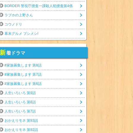
BORDER 警視庁捜査一課殺人犯捜査第4係
ラブホの上野さん
コウノドリ
幕末グルメ ブシメシ!
新
着ドラマ
#家族募集します 第8話
#家族募集します 第7話
#家族募集します 第6話
人生いろいろ 第9話
人生いろいろ 第8話
人生いろいろ 第7話
おかえりモネ 第93話
おかえりモネ 第92話