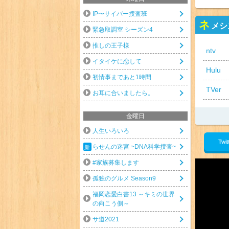
IP〜サイバー捜査班
ネ
メシ
緊急取調室 シーズン4
推しの王子様
ntv
イタイケに恋して
Hulu
初情事まであと1時間
TVer
お耳に合いましたら。
金曜日
人生いろいろ
Twit
らせんの迷宮 ~DNA科学捜査~
#家族募集します
孤独のグルメ Season9
福岡恋愛白書13 ～キミの世界
の向こう側～
サ道2021