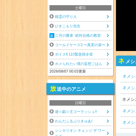
土曜日
精霊の守り人
ひきこもり先生
二月の勝者 -絶対合格の教室-
コールドケース3 〜真実の扉〜
ボイスII 110緊急指令室
ネ
メシ
ホメられたい僕の妄想ごはん
2026/08/07 00:03更新
ネメシ
ネメシ
放
送中のアニメ
ネメシ
日曜日
ネメシ
遊☆戯☆王ゴーラッシュ!!
わんだふるぷりきゅあ!
ネメシ
シンカリオン チェンジ ザ ワー
ルド