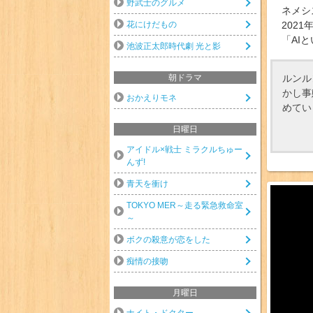
野武士のグルメ
ネメシ
花にけだもの
2021
「AI
池波正太郎時代劇 光と影
ルンル
朝ドラマ
かし事
おかえりモネ
めてい
日曜日
アイドル×戦士 ミラクルちゅー
んず!
青天を衝け
TOKYO MER～走る緊急救命室
～
ボクの殺意が恋をした
痴情の接吻
月曜日
ナイト・ドクター