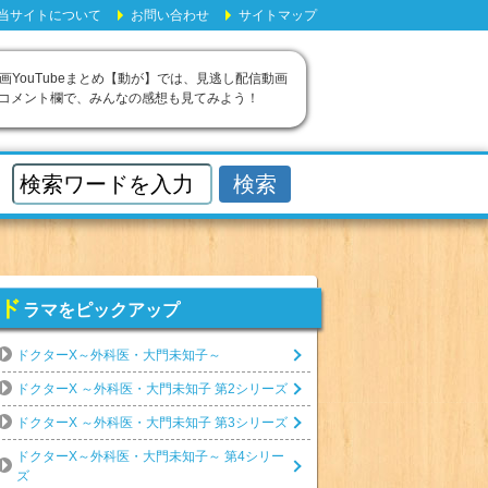
当サイトについて
お問い合わせ
サイトマップ
画YouTubeまとめ【動が】では、見逃し配信動画
 コメント欄で、みんなの感想も見てみよう！
ド
ラマをピックアップ
ドクターX～外科医・大門未知子～
ドクターX ～外科医・大門未知子 第2シリーズ
ドクターX ～外科医・大門未知子 第3シリーズ
ドクターX～外科医・大門未知子～ 第4シリー
ズ