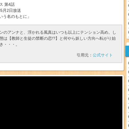
ス 第4話
年5月2日放送
という名のもとに」
ンのアンナと、浮かれる風真はいつも以上にテンション高め。し
態は【教師と生徒の禁断の恋!?】と何やら妖しい方向へ転がり始
き・・・。
引用元：
公式サイト