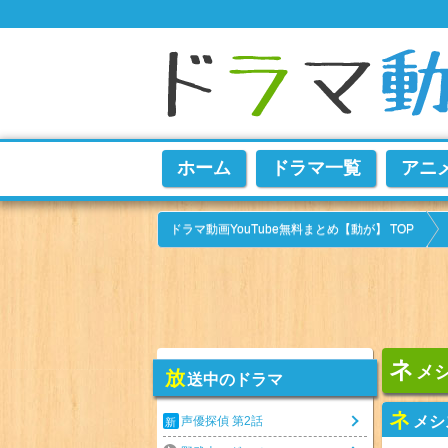
ホーム
ドラマ一覧
アニ
ドラマ動画YouTube無料まとめ【動が】 TOP
ネ
メシ
放
送中のドラマ
ネ
メシ
声優探偵 第2話