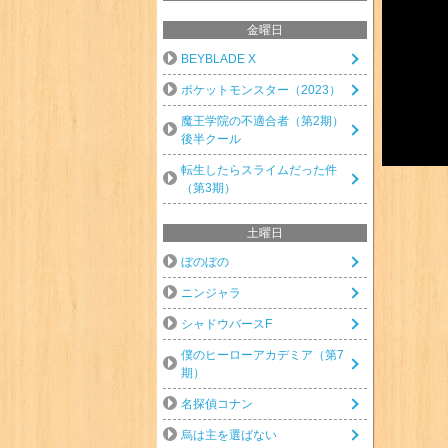
金曜日
BEYBLADE X
ポケットモンスター（2023）
魔王学院の不適合者（第2期）
後半クール
転生したらスライムだった件
（第3期）
土曜日
ぼのぼの
ニンジャラ
シャドウバースF
僕のヒーローアカデミア（第7
期）
名探偵コナン
烏は主を選ばない