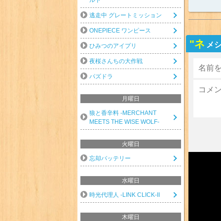
逃走中 グレートミッション
ONEPIECE ワンピース
"ネ
メシ
ひみつのアイプリ
夜桜さんちの大作戦
パズドラ
月曜日
狼と香辛料 -MERCHANT
MEETS THE WISE WOLF-
火曜日
忘却バッテリー
水曜日
時光代理人 -LINK CLICK-II
木曜日