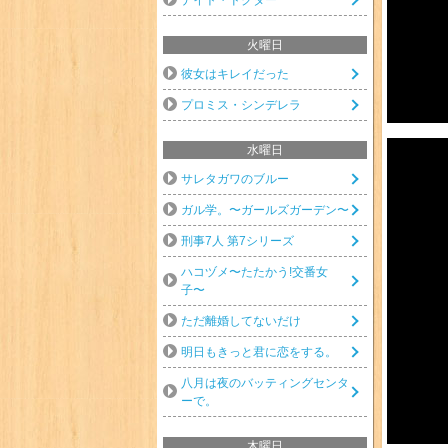
火曜日
彼女はキレイだった
プロミス・シンデレラ
水曜日
サレタガワのブルー
ガル学。〜ガールズガーデン〜
刑事7人 第7シリーズ
ハコヅメ〜たたかう!交番女
子〜
ただ離婚してないだけ
明日もきっと君に恋をする。
八月は夜のバッティングセンタ
ーで。
木曜日