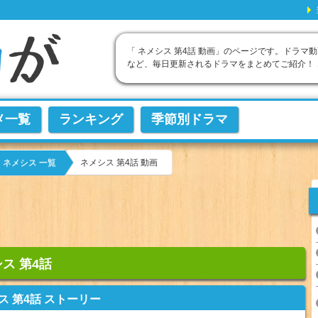
「 ネメシス 第4話 動画」のページです。ドラマ動
など、毎日更新されるドラマをまとめてご紹介！
メ一覧
ランキング
季節別ドラマ
ネメシス 第4話 動画
ネメシス 一覧
ス 第4話
ス 第4話 ストーリー