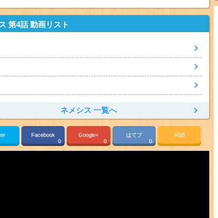
ス 第4話 動画リスト
ネメシス 一覧へ
ter
Facebook
Google+
はてブ
RSS
0
0
0