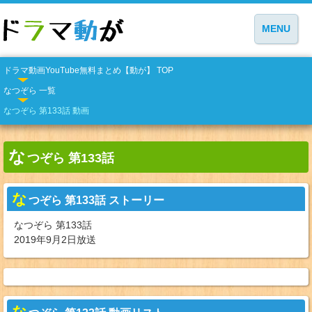
MENU
ドラマ動画YouTube無料まとめ【動が】 TOP
なつぞら 一覧
なつぞら 第133話 動画
な
つぞら 第133話
な
つぞら 第133話 ストーリー
なつぞら 第133話
2019年9月2日放送
な