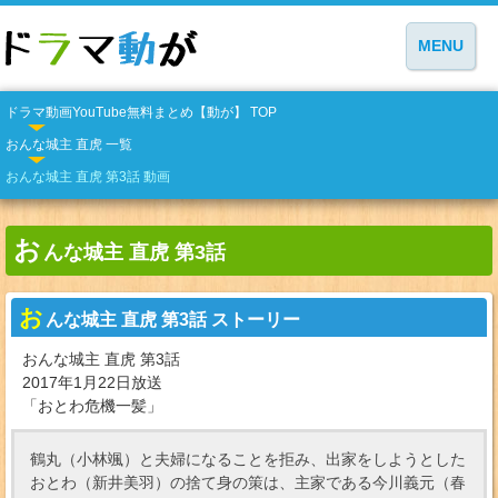
MENU
ドラマ動画YouTube無料まとめ【動が】 TOP
おんな城主 直虎 一覧
おんな城主 直虎 第3話 動画
お
んな城主 直虎 第3話
お
んな城主 直虎 第3話 ストーリー
おんな城主 直虎 第3話
2017年1月22日放送
「おとわ危機一髪」
鶴丸（小林颯）と夫婦になることを拒み、出家をしようとした
おとわ（新井美羽）の捨て身の策は、主家である今川義元（春