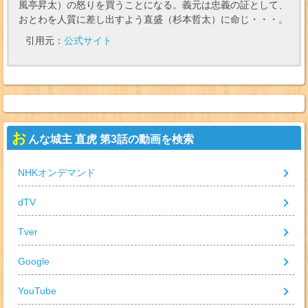
風亭昇太）の怒りを買うことになる。義元は忠義の証として、
おとわを人質に差し出すよう直盛（杉本哲太）に命じ・・・。
引用元：
公式サイト
お
んな城主 直虎 第3話の動画を検索
NHKオンデマンド
dTV
Tver
Google
YouTube