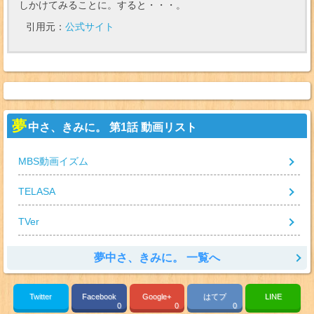
しかけてみることに。すると・・・。
引用元：
公式サイト
夢
中さ、きみに。 第1話 動画リスト
MBS動画イズム
TELASA
TVer
夢中さ、きみに。 一覧へ
Twitter
Facebook
Google+
はてブ
LINE
0
0
0