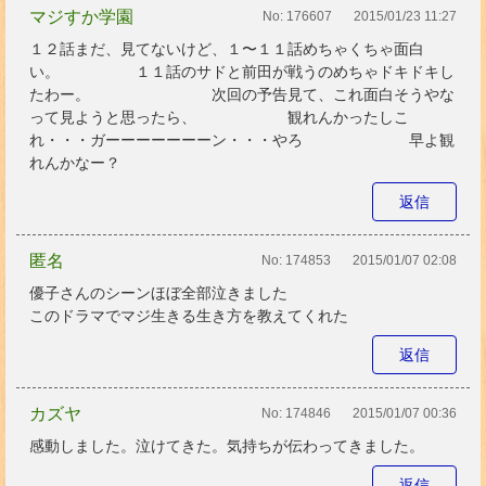
マジすか学園
No:
176607
2015/01/23 11:27
１２話まだ、見てないけど、１〜１１話めちゃくちゃ面白
い。 １１話のサドと前田が戦うのめちゃドキドキし
たわー。 次回の予告見て、これ面白そうやな
って見ようと思ったら、 観れんかったしこ
れ・・・ガーーーーーーーン・・・やろ 早よ観
れんかなー？
返信
匿名
No:
174853
2015/01/07 02:08
優子さんのシーンほぼ全部泣きました
このドラマでマジ生きる生き方を教えてくれた
返信
カズヤ
No:
174846
2015/01/07 00:36
感動しました。泣けてきた。気持ちが伝わってきました。
返信