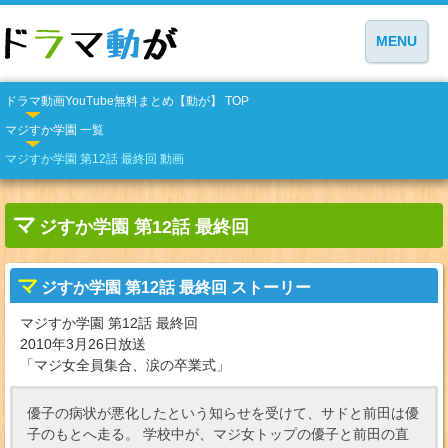
MENU
ドラマ動画YouTube無料まとめ【動が】 TOP
マジすか学園 一覧
マジすか学園 第12話 最終回 動画
マ
ジすか学園 第12話 最終回
マ
ジすか学園 第12話 最終回 ストーリー
マジすか学園 第12話 最終回
2010年3月26日放送
「マジ女全員集合、涙の卒業式」
優子の病状が悪化したという知らせを受けて、サドと前田は優
子のもとへ走る。 学校中が、マジ女トップの優子と前田の直