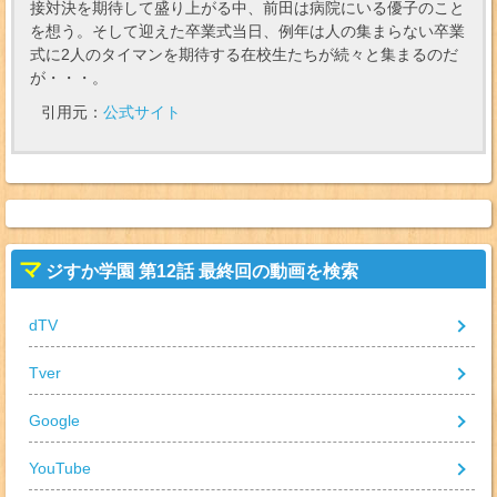
接対決を期待して盛り上がる中、前田は病院にいる優子のこと
を想う。そして迎えた卒業式当日、例年は人の集まらない卒業
式に2人のタイマンを期待する在校生たちが続々と集まるのだ
が・・・。
引用元：
公式サイト
マ
ジすか学園 第12話 最終回の動画を検索
dTV
Tver
Google
YouTube