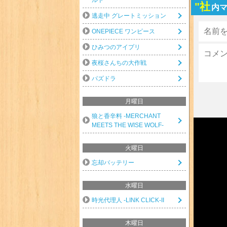
"社
内マ
逃走中 グレートミッション
ONEPIECE ワンピース
ひみつのアイプリ
夜桜さんちの大作戦
パズドラ
月曜日
狼と香辛料 -MERCHANT
MEETS THE WISE WOLF-
火曜日
忘却バッテリー
水曜日
時光代理人 -LINK CLICK-II
木曜日