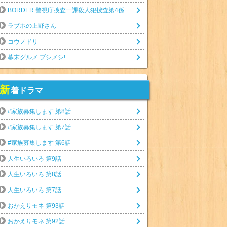
BORDER 警視庁捜査一課殺人犯捜査第4係
ラブホの上野さん
コウノドリ
幕末グルメ ブシメシ!
新
着ドラマ
#家族募集します 第8話
#家族募集します 第7話
#家族募集します 第6話
人生いろいろ 第9話
人生いろいろ 第8話
人生いろいろ 第7話
おかえりモネ 第93話
おかえりモネ 第92話