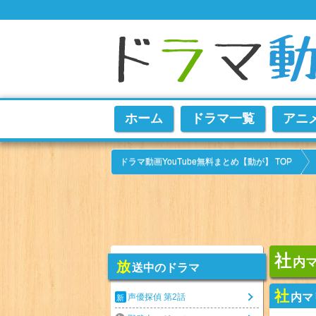
ホーム
ドラマ一覧
アニ
ドラマ動画YouTube無料まとめ【動が】 TOP
社
内マ
放
送中のドラマ
社
内マ
声優探偵 第2話