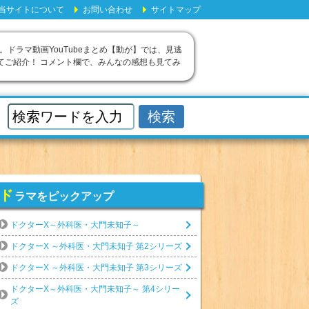
当サイトについて
お問い合わせ
サイトマップ
。ドラマ動画YouTubeまとめ【動が】では、見逃
てご紹介！ コメント欄で、みんなの感想も見てみ
ド
ラマをピックアップ
ドクターX～外科医・大門未知子～
ドクターX ～外科医・大門未知子 第2シリーズ
ドクターX ～外科医・大門未知子 第3シリーズ
ドクターX～外科医・大門未知子～ 第4シリー
ズ