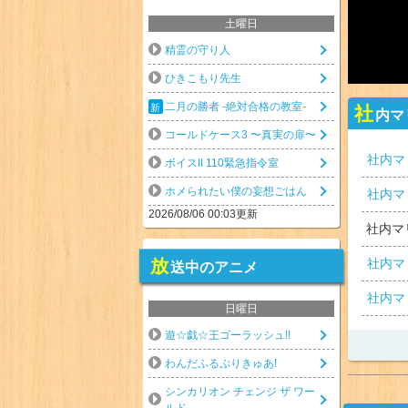
土曜日
精霊の守り人
ひきこもり先生
二月の勝者 -絶対合格の教室-
社
内マ
コールドケース3 〜真実の扉〜
社内マ
ボイスII 110緊急指令室
ホメられたい僕の妄想ごはん
社内マ
2026/08/06 00:03更新
社内マ
社内マ
放
送中のアニメ
社内マ
日曜日
遊☆戯☆王ゴーラッシュ!!
わんだふるぷりきゅあ!
シンカリオン チェンジ ザ ワー
ルド