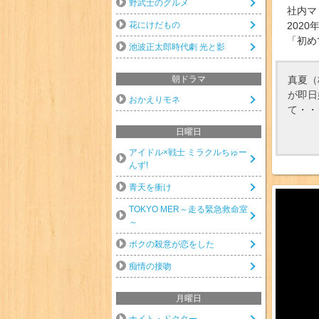
野武士のグルメ
社内マ
花にけだもの
2020
「初め
池波正太郎時代劇 光と影
真夏（
朝ドラマ
が即日
おかえりモネ
て・・
日曜日
アイドル×戦士 ミラクルちゅー
んず!
青天を衝け
TOKYO MER～走る緊急救命室
～
ボクの殺意が恋をした
痴情の接吻
月曜日
ナイト・ドクター