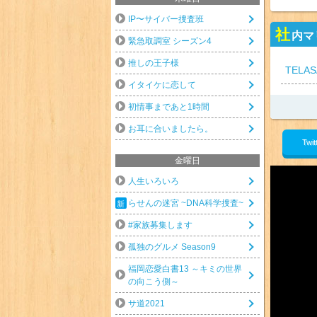
IP〜サイバー捜査班
社
内マ
緊急取調室 シーズン4
推しの王子様
TELAS
イタイケに恋して
初情事まであと1時間
お耳に合いましたら。
Twit
金曜日
人生いろいろ
らせんの迷宮 ~DNA科学捜査~
#家族募集します
孤独のグルメ Season9
福岡恋愛白書13 ～キミの世界
の向こう側～
サ道2021