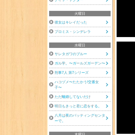
火曜日
彼女はキレイだった
プロミス・シンデレラ
水曜日
サレタガワのブルー
ガル学。〜ガールズガーデン〜
刑事7人 第7シリーズ
ハコヅメ〜たたかう!交番女
子〜
ただ離婚してないだけ
明日もきっと君に恋をする。
八月は夜のバッティングセンタ
ーで。
木曜日