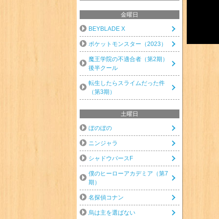
金曜日
BEYBLADE X
ポケットモンスター（2023）
魔王学院の不適合者（第2期）
後半クール
転生したらスライムだった件
（第3期）
土曜日
ぼのぼの
ニンジャラ
シャドウバースF
僕のヒーローアカデミア（第7
期）
名探偵コナン
烏は主を選ばない