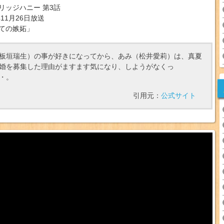
リッジハニー 第3話
年11月26日放送
ての嫉妬」
板垣瑞生）の事が好きになってから、あみ（松井愛莉）は、真夏
婚を募集した理由がますます気になり、しようがなくっ
・。
引用元：
公式サイト