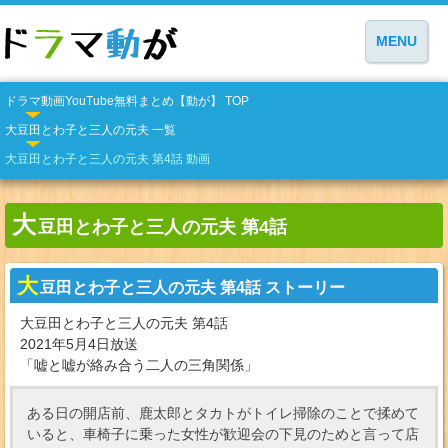
MENU
ドラマ動画YouTube無料まとめ【動が】 TOP
大豆田とわ子と三人の元夫 一覧
大豆田とわ子と三人の元夫 第4話 動画
大
豆田とわ子と三人の元夫 第4話
大
豆田とわ子と三人の元夫 第4話 ストーリー
大豆田とわ子と三人の元夫 第4話
2021年5月4日放送
「嘘と嘘が絡み合う二人の三角関係」
ある日の開店前、鹿太郎とタカトがトイレ掃除のことで揉めて
いると、車椅子に乗った女性が歓迎会の下見のためと言って店