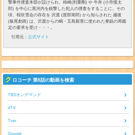
撃事件捜査本部が設けられ、柿崎(利重剛) や 牛井 (小市慢太
郎) を中心に黒河内を銃撃した犯人の捜査をすることに。その
頃、桜吹雪会の存在を 沢渡 (渡部篤郎) から知らされた 越後
(板尾創路) は、沢渡からの嶋・五島殺害に使われた拳銃の再鑑
定の要求を受け・・・。
引用元：
公式サイト
ク
ロコーチ 第6話の動画を検索
TBSオンデマンド
dTV
Tver
Google