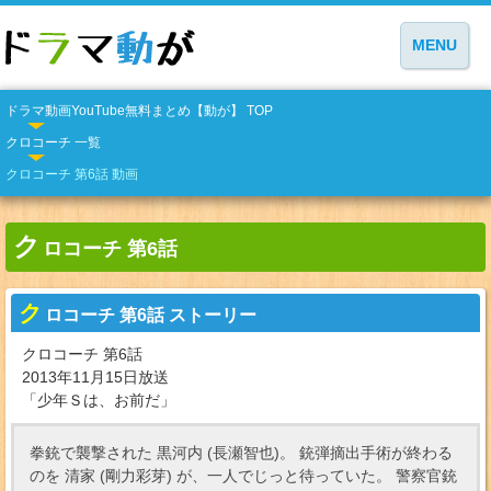
MENU
ドラマ動画YouTube無料まとめ【動が】 TOP
クロコーチ 一覧
クロコーチ 第6話 動画
ク
ロコーチ 第6話
ク
ロコーチ 第6話 ストーリー
クロコーチ 第6話
2013年11月15日放送
「少年Ｓは、お前だ」
拳銃で襲撃された 黒河内 (長瀬智也)。 銃弾摘出手術が終わる
のを 清家 (剛力彩芽) が、一人でじっと待っていた。 警察官銃