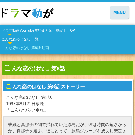
MENU
ドラマ動画YouTube無料まとめ【動が】 TOP
こんな恋のはなし 一覧
こんな恋のはなし 第8話 動画
こ
んな恋のはなし 第8話
こ
んな恋のはなし 第8話 ストーリー
こんな恋のはなし 第8話
1997年8月21日放送
「こんなつらい別れ」
香織と真那子の間で揺れていた原島だが、彼は時間の短さから
か、真那子を選ぶ。彼にとって、原島グループを成長し安定さ