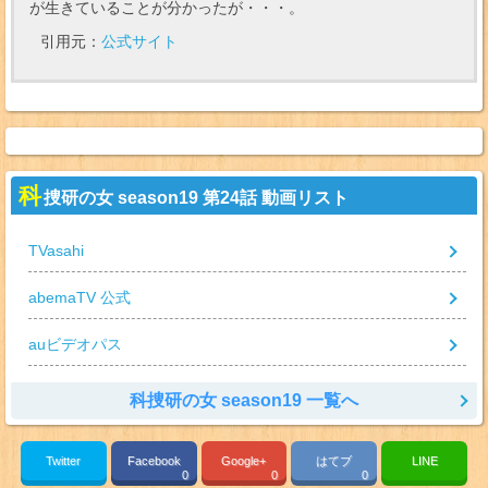
が生きていることが分かったが・・・。
引用元：
公式サイト
科
捜研の女 season19 第24話 動画リスト
TVasahi
abemaTV 公式
auビデオパス
科捜研の女 season19 一覧へ
Twitter
Facebook
Google+
はてブ
LINE
0
0
0