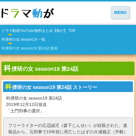
MENU
ドラマ動画YouTube無料まとめ【動が】 TOP
科捜研の女 season19 一覧
科捜研の女 season19 第24話 動画
科
捜研の女 season19 第24話
科
捜研の女 season19 第24話 ストーリー
科捜研の女 season19 第24話
2019年12月12日放送
「土門刑事の選択」
フリーライターの広辺誠児（森下じんせい）が絞殺された。遺
留品から、元刑事で19年前に死亡したはずの火浦義正（升毅）