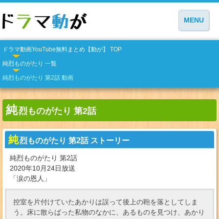
MENU
ドラマ動画YouTube無料まとめ【動が】 TOP
純烈ものがたり 一覧
純烈ものがたり 第2話 動画
純
烈ものがたり 第2話
純
烈ものがたり 第2話 ストーリー
純烈ものがたり 第2話
2020年10月24日放送
「涙の恩人」
控室を片付けていたあかりは誤って後上の鞄を落としてしま
う。床に散らばった私物のなかに、あるものを見つけ、あかり