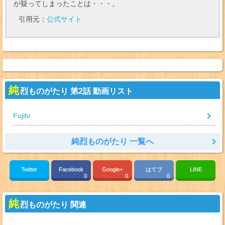
が疑ってしまったことは・・・。
引用元：
公式サイト
純
烈ものがたり 第2話 動画リスト
Fujitv
純烈ものがたり 一覧へ
Twitter
Facebook
Google+
はてブ
LINE
0
0
0
純
烈ものがたり 関連