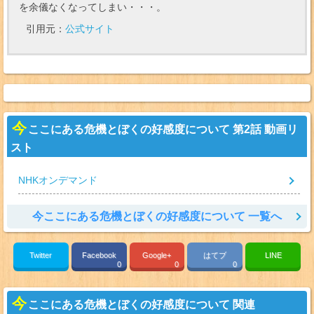
を余儀なくなってしまい・・・。
引用元：
公式サイト
今
ここにある危機とぼくの好感度について 第2話 動画リ
スト
NHKオンデマンド
今ここにある危機とぼくの好感度について 一覧へ
Twitter
Facebook
Google+
はてブ
LINE
0
0
0
今
ここにある危機とぼくの好感度について 関連