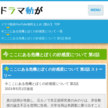
MENU
ドラマ動画YouTube無料まとめ【動が】 TOP
今ここにある危機とぼくの好感度について 一覧
今ここにある危機とぼくの好感度について 第2話 動画
今
ここにある危機とぼくの好感度について 第2話
今
ここにある危機とぼくの好感度について 第2話 ストー
リー
今ここにある危機とぼくの好感度について 第2話
2021年5月1日放送
真の説得が失敗し、元カノで非正規研究者のみのりは、岸谷教
授の論文不正を世間に告発。大学当局は本調査に乗り出すこと