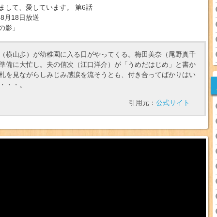
まして、愛しています。 第6話
年8月18日放送
の影」
（横山歩）が幼稚園に入る日がやってくる。梅田美奈（尾野真千
準備に大忙し。夫の信次（江口洋介）が「うめだはじめ」と書か
札を見ながらしみじみ感涙を流そうとも、付き合ってばかりはい
・・・。
引用元：
公式サイト