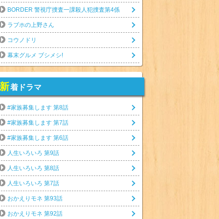
BORDER 警視庁捜査一課殺人犯捜査第4係
ラブホの上野さん
コウノドリ
幕末グルメ ブシメシ!
新
着ドラマ
#家族募集します 第8話
#家族募集します 第7話
#家族募集します 第6話
人生いろいろ 第9話
人生いろいろ 第8話
人生いろいろ 第7話
おかえりモネ 第93話
おかえりモネ 第92話