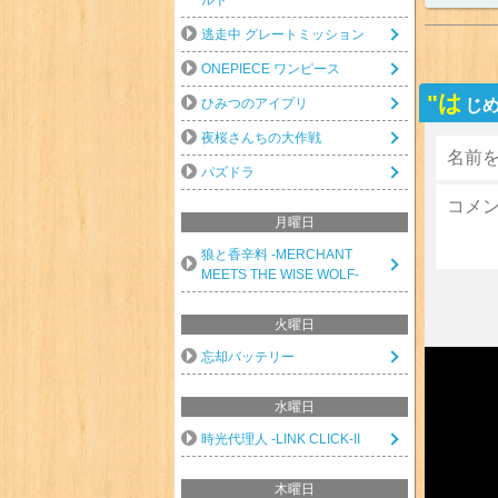
逃走中 グレートミッション
ONEPIECE ワンピース
"は
じ
ひみつのアイプリ
夜桜さんちの大作戦
パズドラ
月曜日
狼と香辛料 -MERCHANT
MEETS THE WISE WOLF-
火曜日
忘却バッテリー
水曜日
時光代理人 -LINK CLICK-II
木曜日