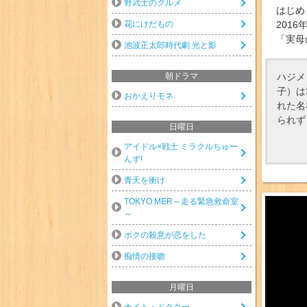
野武士のグルメ
はじめ
花にけだもの
2016
「実母
池波正太郎時代劇 光と影
ハジメ
朝ドラマ
子）は
おかえりモネ
れた名
られず
日曜日
アイドル×戦士 ミラクルちゅー
んず!
青天を衝け
TOKYO MER～走る緊急救命室
～
ボクの殺意が恋をした
痴情の接吻
月曜日
ナイト・ドクター