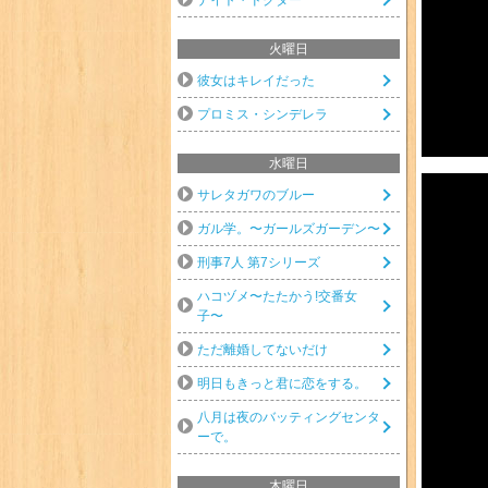
火曜日
彼女はキレイだった
プロミス・シンデレラ
水曜日
サレタガワのブルー
ガル学。〜ガールズガーデン〜
刑事7人 第7シリーズ
ハコヅメ〜たたかう!交番女
子〜
ただ離婚してないだけ
明日もきっと君に恋をする。
八月は夜のバッティングセンタ
ーで。
木曜日