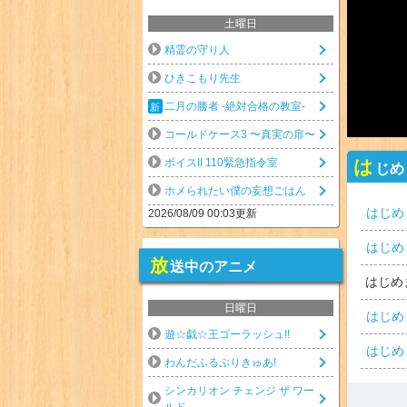
土曜日
精霊の守り人
ひきこもり先生
二月の勝者 -絶対合格の教室-
コールドケース3 〜真実の扉〜
は
ボイスII 110緊急指令室
じめ
ホメられたい僕の妄想ごはん
はじめ
2026/08/09 00:03更新
はじめ
放
送中のアニメ
はじめ
日曜日
はじめ
遊☆戯☆王ゴーラッシュ!!
はじめ
わんだふるぷりきゅあ!
シンカリオン チェンジ ザ ワー
ルド