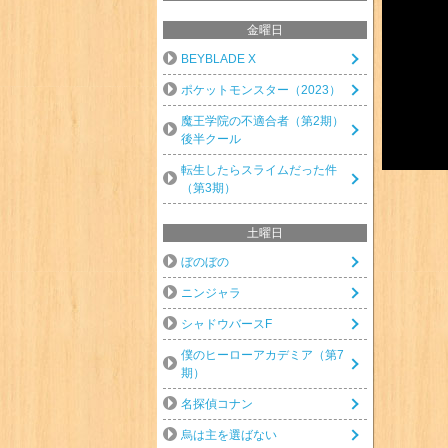
金曜日
BEYBLADE X
ポケットモンスター（2023）
魔王学院の不適合者（第2期）
後半クール
転生したらスライムだった件
（第3期）
土曜日
ぼのぼの
ニンジャラ
シャドウバースF
僕のヒーローアカデミア（第7
期）
名探偵コナン
烏は主を選ばない