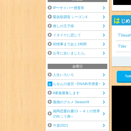
IP〜サイバー捜査班
緊急取調室 シーズン4
は
じめ
推しの王子様
TVasah
イタイケに恋して
初情事まであと1時間
TVer
お耳に合いましたら。
金曜日
人生いろいろ
Twit
らせんの迷宮 ~DNA科学捜査~
#家族募集します
孤独のグルメ Season9
福岡恋愛白書13 ～キミの世界
の向こう側～
サ道2021