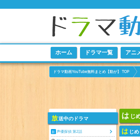
ホーム
ドラマ一覧
アニ
ドラマ動画YouTube無料まとめ【動が】 TOP
は
じ
放
送中のドラマ
は
じめ
声優探偵 第2話