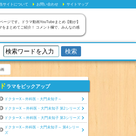
当サイトについて
お問い合わせ
サイトマップ
ページです。ドラマ動画YouTubeまとめ【動が】
マをまとめてご紹介！ コメント欄で、みんなの感
動画
ド
ラマをピックアップ
ドクターX～外科医・大門未知子～
ドクターX ～外科医・大門未知子 第2シリーズ
ドクターX ～外科医・大門未知子 第3シリーズ
ドクターX～外科医・大門未知子～ 第4シリー
ズ