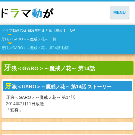
MENU
ドラマ動画YouTube無料まとめ【動が】 TOP
牙狼＜GARO＞～魔戒ノ花～ 一覧
牙狼＜GARO＞～魔戒ノ花～ 第14話 動画
牙
狼＜GARO＞～魔戒ノ花～ 第14話
牙
狼＜GARO＞～魔戒ノ花～ 第14話 ストーリー
牙狼＜GARO＞～魔戒ノ花～ 第14話
2014年7月11日放送
「変身」