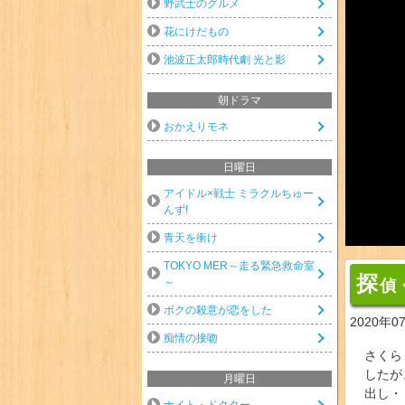
野武士のグルメ
花にけだもの
池波正太郎時代劇 光と影
朝ドラマ
おかえりモネ
日曜日
アイドル×戦士 ミラクルちゅー
んず!
青天を衝け
TOKYO MER～走る緊急救命室
探
～
偵
ボクの殺意が恋をした
2020年0
痴情の接吻
さくら
したが
月曜日
出し・
ナイト・ドクター