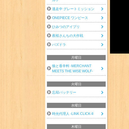
逃走中 グレートミッション
ONEPIECE ワンピース
ひみつのアイプリ
夜桜さんちの大作戦
パズドラ
月曜日
狼と香辛料 -MERCHANT
MEETS THE WISE WOLF-
火曜日
忘却バッテリー
水曜日
時光代理人 -LINK CLICK-II
木曜日