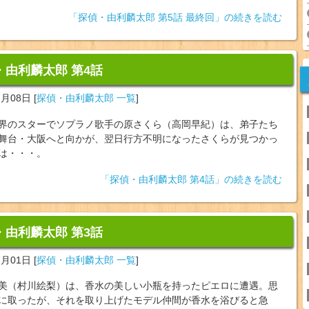
「探偵・由利麟太郎 第5話 最終回」の続きを読む
・由利麟太郎 第4話
7月08日
[
探偵・由利麟太郎 一覧
]
界のスターでソプラノ歌手の原さくら（高岡早紀）は、弟子たち
舞台・大阪へと向かが、翌日行方不明になったさくらが見つかっ
は・・・。
「探偵・由利麟太郎 第4話」の続きを読む
・由利麟太郎 第3話
7月01日
[
探偵・由利麟太郎 一覧
]
美（村川絵梨）は、香水の美しい小瓶を持ったピエロに遭遇。思
に取ったが、それを取り上げたモデル仲間が香水を浴びると急