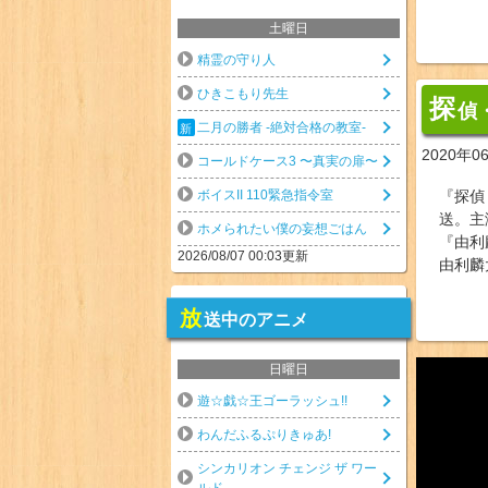
土曜日
精霊の守り人
ひきこもり先生
探
偵
二月の勝者 -絶対合格の教室-
2020年0
コールドケース3 〜真実の扉〜
ボイスII 110緊急指令室
『探偵
送。主
ホメられたい僕の妄想ごはん
『由利
2026/08/07 00:03更新
由利麟
放
送中のアニメ
日曜日
遊☆戯☆王ゴーラッシュ!!
わんだふるぷりきゅあ!
シンカリオン チェンジ ザ ワー
ルド