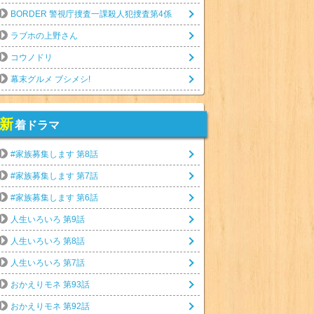
BORDER 警視庁捜査一課殺人犯捜査第4係
ラブホの上野さん
コウノドリ
幕末グルメ ブシメシ!
新
着ドラマ
#家族募集します 第8話
#家族募集します 第7話
#家族募集します 第6話
人生いろいろ 第9話
人生いろいろ 第8話
人生いろいろ 第7話
おかえりモネ 第93話
おかえりモネ 第92話