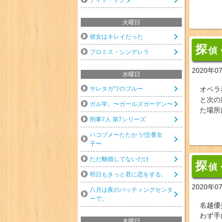
火曜日
彼女はキレイだった
探
偵
プロミス・シンデレラ
2020年0
水曜日
サレタガワのブルー
オペラ
と次の
ガル学。〜ガールズガーデン〜
た場所
刑事7人 第7シリーズ
ハコヅメ〜たたかう!交番女
子〜
ただ離婚してないだけ
探
偵
明日もきっと君に恋をする。
2020年0
八月は夜のバッティングセンタ
ーで。
名越優
わず手
木曜日