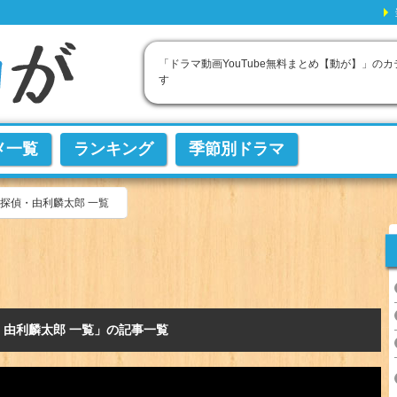
「ドラマ動画YouTube無料まとめ【動が】」の
す
メ一覧
ランキング
季節別ドラマ
探偵・由利麟太郎 一覧
・由利麟太郎 一覧」の記事一覧