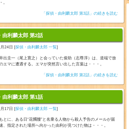
・。
「探偵・由利麟太郎 第3話」の続きを読む
・由利麟太郎 第2話
6月24日
[
探偵・由利麟太郎 一覧
]
井出圭一（尾上寛之）と会っていた俊助（志尊淳）は、道端で放
のエマに遭遇する。エマが突然言い出した言葉は・・・。
「探偵・由利麟太郎 第2話」の続きを読む
・由利麟太郎 第1話
6月17日
[
探偵・由利麟太郎 一覧
]
もとに、ある日“花髑髏”と名乗る人物から殺人予告のメールが届
速、指定された場所へ向かった由利が見つけた物は・・・。