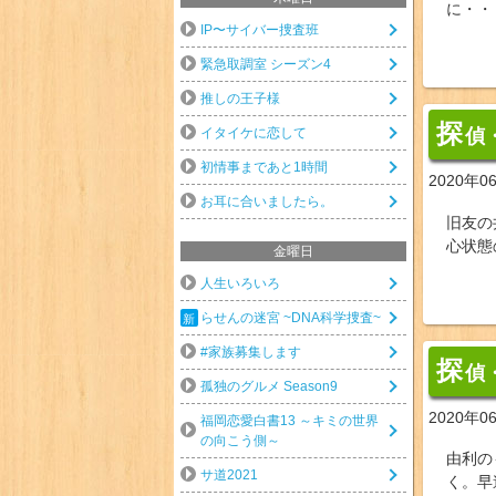
に・・
IP〜サイバー捜査班
緊急取調室 シーズン4
推しの王子様
探
イタイケに恋して
偵
初情事まであと1時間
2020年0
お耳に合いましたら。
旧友の
心状態
金曜日
人生いろいろ
らせんの迷宮 ~DNA科学捜査~
#家族募集します
探
偵
孤独のグルメ Season9
2020年0
福岡恋愛白書13 ～キミの世界
の向こう側～
由利の
サ道2021
く。早