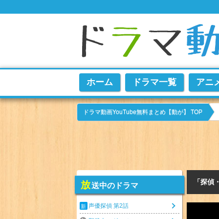
ホーム
ドラマ一覧
アニ
ドラマ動画YouTube無料まとめ【動が】 TOP
「探偵
放
送中のドラマ
声優探偵 第2話