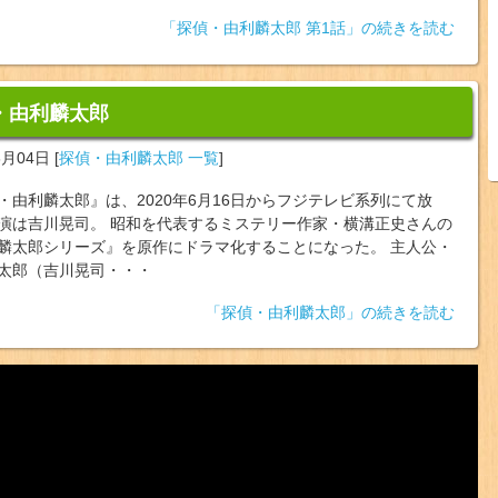
「探偵・由利麟太郎 第1話」の続きを読む
・由利麟太郎
6月04日
[
探偵・由利麟太郎 一覧
]
・由利麟太郎』は、2020年6月16日からフジテレビ系列にて放
演は吉川晃司。 昭和を代表するミステリー作家・横溝正史さんの
麟太郎シリーズ』を原作にドラマ化することになった。 主人公・
太郎（吉川晃司・・・
「探偵・由利麟太郎」の続きを読む