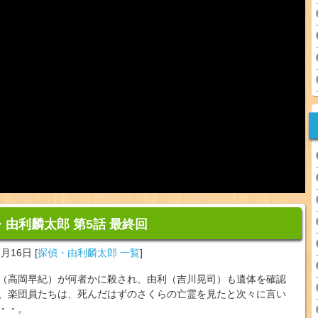
・由利麟太郎 第5話 最終回
7月16日
[
探偵・由利麟太郎 一覧
]
（高岡早紀）が何者かに殺され、由利（吉川晃司）も遺体を確認
、楽団員たちは、死んだはずのさくらの亡霊を見たと次々に言い
・・。