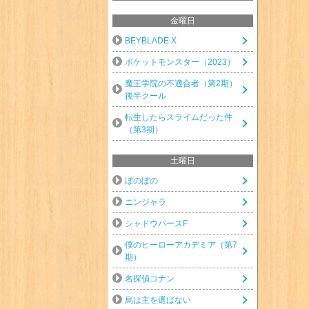
金曜日
BEYBLADE X
ポケットモンスター（2023）
魔王学院の不適合者（第2期）
後半クール
転生したらスライムだった件
（第3期）
土曜日
ぼのぼの
ニンジャラ
シャドウバースF
僕のヒーローアカデミア（第7
期）
名探偵コナン
烏は主を選ばない