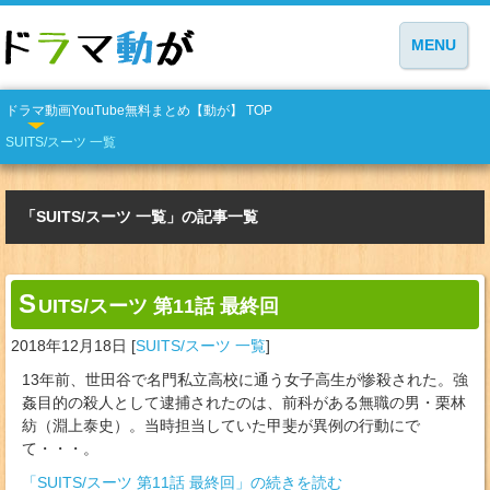
MENU
ドラマ動画YouTube無料まとめ【動が】 TOP
SUITS/スーツ 一覧
「SUITS/スーツ 一覧」の記事一覧
S
UITS/スーツ 第11話 最終回
2018年12月18日
[
SUITS/スーツ 一覧
]
13年前、世田谷で名門私立高校に通う女子高生が惨殺された。強
姦目的の殺人として逮捕されたのは、前科がある無職の男・栗林
紡（淵上泰史）。当時担当していた甲斐が異例の行動にで
て・・・。
「SUITS/スーツ 第11話 最終回」の続きを読む