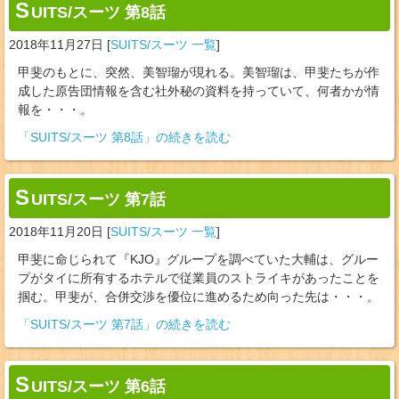
S
UITS/スーツ 第8話
2018年11月27日
[
SUITS/スーツ 一覧
]
甲斐のもとに、突然、美智瑠が現れる。美智瑠は、甲斐たちが作
成した原告団情報を含む社外秘の資料を持っていて、何者かが情
報を・・・。
「SUITS/スーツ 第8話」の続きを読む
S
UITS/スーツ 第7話
2018年11月20日
[
SUITS/スーツ 一覧
]
甲斐に命じられて『KJO』グループを調べていた大輔は、グルー
プがタイに所有するホテルで従業員のストライキがあったことを
掴む。甲斐が、合併交渉を優位に進めるため向った先は・・・。
「SUITS/スーツ 第7話」の続きを読む
S
UITS/スーツ 第6話