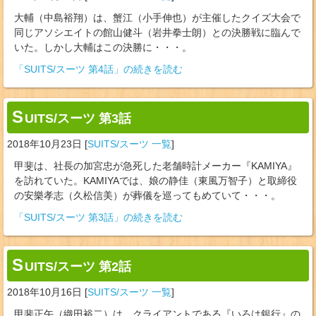
大輔（中島裕翔）は、蟹江（小手伸也）が主催したクイズ大会で
同じアソシエイトの館山健斗（岩井拳士朗）との決勝戦に臨んで
いた。しかし大輔はこの決勝に・・・。
「SUITS/スーツ 第4話」の続きを読む
S
UITS/スーツ 第3話
2018年10月23日
[
SUITS/スーツ 一覧
]
甲斐は、社長の加宮忠が急死した老舗時計メーカー『KAMIYA』
を訪れていた。KAMIYAでは、娘の静佳（東風万智子）と取締役
の安樂孝志（久松信美）が葬儀を巡ってもめていて・・・。
「SUITS/スーツ 第3話」の続きを読む
S
UITS/スーツ 第2話
2018年10月16日
[
SUITS/スーツ 一覧
]
甲斐正午（織田裕二）は、クライアントである『いろは銀行』の