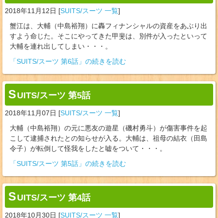
2018年11月12日
[
SUITS/スーツ 一覧
]
蟹江は、大輔（中島裕翔）に轟フィナンシャルの資産をあぶり出
すよう命じた。そこにやってきた甲斐は、別件が入ったといって
大輔を連れ出してしまい・・・。
「SUITS/スーツ 第6話」の続きを読む
S
UITS/スーツ 第5話
2018年11月07日
[
SUITS/スーツ 一覧
]
大輔（中島裕翔）の元に悪友の遊星（磯村勇斗）が傷害事件を起
こして逮捕されたとの知らせが入る。大輔は、祖母の結衣（田島
令子）が転倒して怪我をしたと嘘をついて・・・。
「SUITS/スーツ 第5話」の続きを読む
S
UITS/スーツ 第4話
2018年10月30日
[
SUITS/スーツ 一覧
]