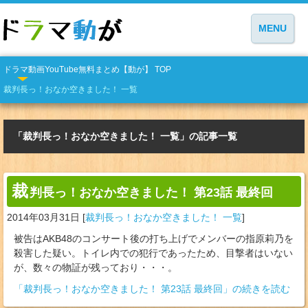
MENU
ドラマ動画YouTube無料まとめ【動が】 TOP
裁判長っ！おなか空きました！ 一覧
「裁判長っ！おなか空きました！ 一覧」の記事一覧
裁
判長っ！おなか空きました！ 第23話 最終回
2014年03月31日
[
裁判長っ！おなか空きました！ 一覧
]
被告はAKB48のコンサート後の打ち上げでメンバーの指原莉乃を
殺害した疑い。トイレ内での犯行であったため、目撃者はいない
が、数々の物証が残っており・・・。
「裁判長っ！おなか空きました！ 第23話 最終回」の続きを読む