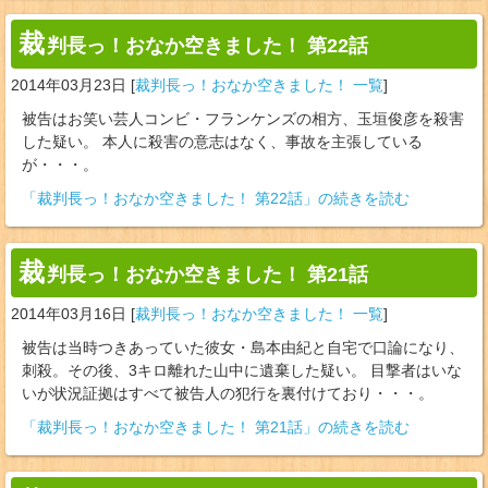
裁
判長っ！おなか空きました！ 第22話
2014年03月23日
[
裁判長っ！おなか空きました！ 一覧
]
被告はお笑い芸人コンビ・フランケンズの相方、玉垣俊彦を殺害
した疑い。 本人に殺害の意志はなく、事故を主張している
が・・・。
「裁判長っ！おなか空きました！ 第22話」の続きを読む
裁
判長っ！おなか空きました！ 第21話
2014年03月16日
[
裁判長っ！おなか空きました！ 一覧
]
被告は当時つきあっていた彼女・島本由紀と自宅で口論になり、
刺殺。その後、3キロ離れた山中に遺棄した疑い。 目撃者はいな
いが状況証拠はすべて被告人の犯行を裏付けており・・・。
「裁判長っ！おなか空きました！ 第21話」の続きを読む