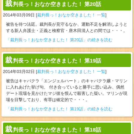
裁
判長っ！おなか空きました！ 第20話
2014年03月09日
[
裁判長っ！おなか空きました！ 一覧
]
被告を待つ法廷。裁判長が見守るなか、運動不足を解消しようと
する新人弁護士・正義と検察官・唐木田清人との間では・・・。
「裁判長っ！おなか空きました！ 第20話」の続きを読む
裁
判長っ！おなか空きました！ 第19話
2014年03月02日
[
裁判長っ！おなか空きました！ 一覧
]
被告はキャバクラ「エンジェルハート」のキャバクラ嬢・マリン
に入れあげた挙げ句、 付き合っていると勝手に思い込み、偶然
デート現場を見かけたマジ彼を恨んで殺害した疑い。マリンが現
場を目撃しており、有罪は確定的で・・・。
「裁判長っ！おなか空きました！ 第19話」の続きを読む
裁
判長っ！おなか空きました！ 第18話