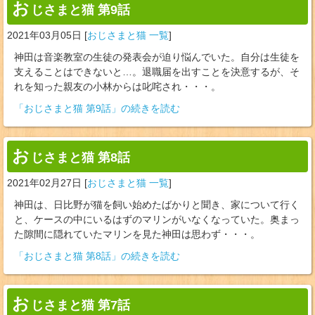
お
じさまと猫 第9話
2021年03月05日
[
おじさまと猫 一覧
]
神田は音楽教室の生徒の発表会が迫り悩んでいた。自分は生徒を
支えることはできないと…。退職届を出すことを決意するが、そ
れを知った親友の小林からは叱咤され・・・。
「おじさまと猫 第9話」の続きを読む
お
じさまと猫 第8話
2021年02月27日
[
おじさまと猫 一覧
]
神田は、日比野が猫を飼い始めたばかりと聞き、家について行く
と、ケースの中にいるはずのマリンがいなくなっていた。奥まっ
た隙間に隠れていたマリンを見た神田は思わず・・・。
「おじさまと猫 第8話」の続きを読む
お
じさまと猫 第7話