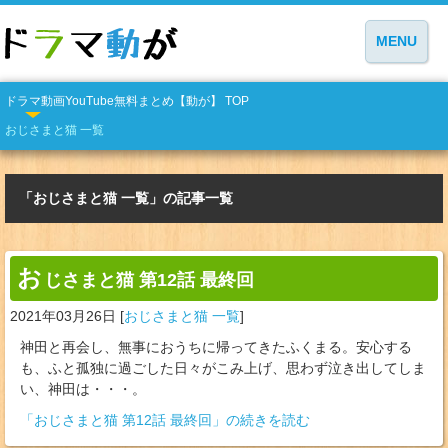
MENU
ドラマ動画YouTube無料まとめ【動が】 TOP
おじさまと猫 一覧
「おじさまと猫 一覧」の記事一覧
お
じさまと猫 第12話 最終回
2021年03月26日
[
おじさまと猫 一覧
]
神田と再会し、無事におうちに帰ってきたふくまる。安心する
も、ふと孤独に過ごした日々がこみ上げ、思わず泣き出してしま
い、神田は・・・。
「おじさまと猫 第12話 最終回」の続きを読む