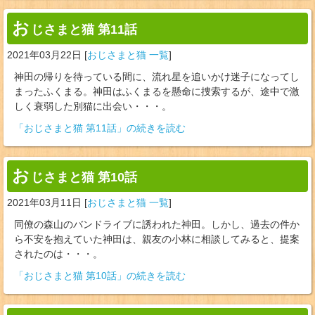
お
じさまと猫 第11話
2021年03月22日
[
おじさまと猫 一覧
]
神田の帰りを待っている間に、流れ星を追いかけ迷子になってし
まったふくまる。神田はふくまるを懸命に捜索するが、途中で激
しく衰弱した別猫に出会い・・・。
「おじさまと猫 第11話」の続きを読む
お
じさまと猫 第10話
2021年03月11日
[
おじさまと猫 一覧
]
同僚の森山のバンドライブに誘われた神田。しかし、過去の件か
ら不安を抱えていた神田は、親友の小林に相談してみると、提案
されたのは・・・。
「おじさまと猫 第10話」の続きを読む