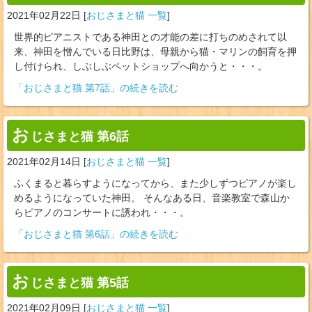
2021年02月22日
[
おじさまと猫 一覧
]
世界的ピアニストである神田との才能の差に打ちのめされて以
来、神田を憎んでいる日比野は、母親から猫・マリンの飼育を押
し付けられ、しぶしぶペットショップへ向かうと・・・。
「おじさまと猫 第7話」の続きを読む
お
じさまと猫 第6話
2021年02月14日
[
おじさまと猫 一覧
]
ふくまると暮らすようになってから、また少しずつピアノが楽し
めるようになっていた神田。 そんなある日、音楽教室で森山か
らピアノのコンサートに誘われ・・・。
「おじさまと猫 第6話」の続きを読む
お
じさまと猫 第5話
2021年02月09日
[
おじさまと猫 一覧
]