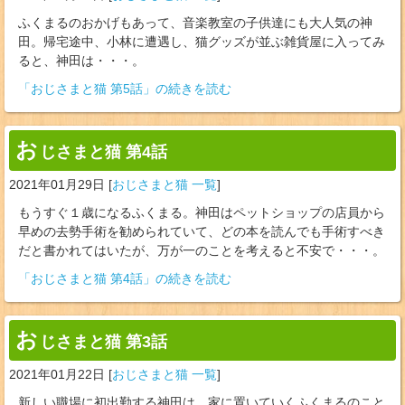
ふくまるのおかげもあって、音楽教室の子供達にも大人気の神
田。帰宅途中、小林に遭遇し、猫グッズが並ぶ雑貨屋に入ってみ
ると、神田は・・・。
「おじさまと猫 第5話」の続きを読む
お
じさまと猫 第4話
2021年01月29日
[
おじさまと猫 一覧
]
もうすぐ１歳になるふくまる。神田はペットショップの店員から
早めの去勢手術を勧められていて、どの本を読んでも手術すべき
だと書かれてはいたが、万が一のことを考えると不安で・・・。
「おじさまと猫 第4話」の続きを読む
お
じさまと猫 第3話
2021年01月22日
[
おじさまと猫 一覧
]
新しい職場に初出勤する神田は、家に置いていくふくまるのこと