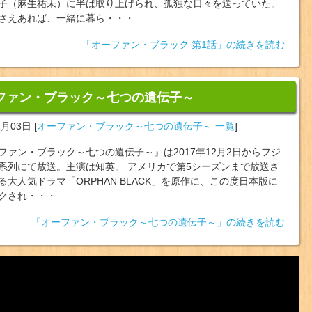
子（麻生祐未）に半ば取り上げられ、孤独な日々を送っていた。
さえあれば、一緒に暮ら・・・
「オーファン・ブラック 第1話」の続きを読む
ファン・ブラック～七つの遺伝子～
2月03日
[
オーファン・ブラック～七つの遺伝子～ 一覧
]
ファン・ブラック～七つの遺伝子～』は2017年12月2日からフジ
系列にて放送。主演は知英。 アメリカで第5シーズンまで放送さ
る大人気ドラマ「ORPHAN BLACK」を原作に、この度日本版に
クされ・・・
「オーファン・ブラック～七つの遺伝子～」の続きを読む