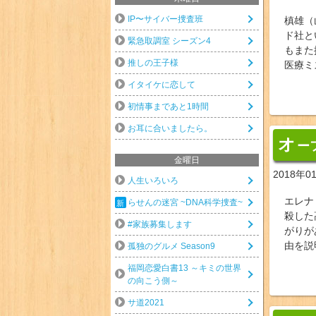
IP〜サイバー捜査班
槙雄（
ド社と
緊急取調室 シーズン4
もまた
推しの王子様
医療ミ
イタイケに恋して
初情事まであと1時間
お耳に合いましたら。
オ
ー
金曜日
2018年0
人生いろいろ
エレナ
らせんの迷宮 ~DNA科学捜査~
殺した
#家族募集します
がりが
由を説
孤独のグルメ Season9
福岡恋愛白書13 ～キミの世界
の向こう側～
サ道2021