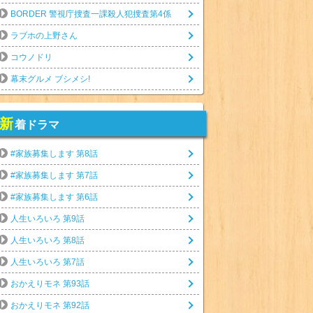
BORDER 警視庁捜査一課殺人犯捜査第4係
ラブホの上野さん
コウノドリ
幕末グルメ ブシメシ!
新
着ドラマ
#家族募集します 第8話
#家族募集します 第7話
#家族募集します 第6話
人生いろいろ 第9話
人生いろいろ 第8話
人生いろいろ 第7話
おかえりモネ 第93話
おかえりモネ 第92話