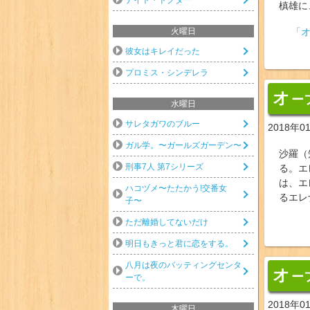
槙雄に
火曜日
「オ
彼女はキレイだった
プロミス・シンデレラ
オ
ー
水曜日
サレタガワのブルー
2018年0
ガル学。〜ガールズガーデン〜
沙羅（
刑事7人 第7シリーズ
る。エ
は、エ
ハコヅメ〜たたかう!交番女
るエレ
子〜
ただ離婚してないだけ
明日もきっと君に恋をする。
八月は夜のバッティングセンタ
オ
ー
ーで。
2018年0
木曜日