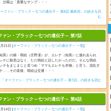
、沙羅は「貴重なサンプ・・・
ーファン・ブラック～七つの遺伝子～ 第8話 最終回」の続きを読
む
ファン・ブラック～七つの遺伝子～ 第7話
1月21日
[
オーファン・ブラック～七つの遺伝子～ 一覧
]
知英）の娘・萌絵（庄野凜）が、エレナ（知英）に連れ去られ
レナに殺意はなく、ただ萌絵と話したかったのだ。そんな萌絵
レナをまじまじと見つめ「ママもエレナも本物」と言う。混乱す
ナ……その直後、萌絵は交通・・・
「オーファン・ブラック～七つの遺伝子～ 第7話」の続きを読む
ファン・ブラック～七つの遺伝子～ 第6話
1月14日
[
オーファン・ブラック～七つの遺伝子～ 一覧
]