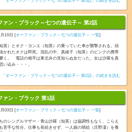
「オーファン・ブラック～七つの遺伝子～ 第3話」の続きを読む
ファン・ブラック～七つの遺伝子～ 第2話
2月10日
[
オーファン・ブラック～七つの遺伝子～ 一覧
]
知英）とオク・ヨンエ（知英）の乗っていた車が襲撃される。頭
抜かれたオクは即死。混乱の中、真緒子（知英）のピンクの携帯
響く。 電話の相手は東北弁の見知らぬ女だった。女は沙羅を真
思い込み・・・。
「オーファン・ブラック～七つの遺伝子～ 第2話」の続きを読む
ファン・ブラック 第1話
2月03日
[
オーファン・ブラック～七つの遺伝子～ 一覧
]
ちのシングルマザー・青山沙羅（知英）は協調性もなく、こらえ
も苦手な性分。仕事も長続きせず、一人娘の萌絵（庄野凜）を養