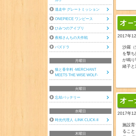
逃走中 グレートミッション
ONEPIECE ワンピース
オ
ー
ひみつのアイプリ
2017年1
夜桜さんちの大作戦
沙羅（
パズドラ
を撃ち
が鳴り
月曜日
緒子と
狼と香辛料 -MERCHANT
MEETS THE WISE WOLF-
火曜日
忘却バッテリー
オ
ー
水曜日
2017年1
時光代理人 -LINK CLICK-II
施設育
ること
木曜日