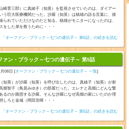
山崎育三郎）に真緒子（知英）を監視させていたのは、ダイアー
いう巨大医療機関だった。沙羅（知英）は槙雄の語る言葉に、彼
操られていただけなのだと知る。槙雄がモニターになったのは、
スをした弟を救うために・・・
「オーファン・ブラック～七つの遺伝子～ 第6話」の続きを読む
ファン・ブラック～七つの遺伝子～ 第5話
1月08日
[
オーファン・ブラック～七つの遺伝子～ 一覧
]
（知英）が沙羅（知英）を呼び出したのは、真緒子（知英）が射
高畑智子（鳥居みゆき）の部屋だった。エレナと高畑にどんな繋
あるのか困惑する沙羅。そんな沙羅になぜ高畑の家にいたのか理
明しろと金城（岡田浩暉・・・
「オーファン・ブラック～七つの遺伝子～ 第5話」の続きを読む