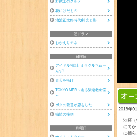
野武士のグルメ
花にけだもの
池波正太郎時代劇 光と影
朝ドラマ
おかえりモネ
日曜日
アイドル×戦士 ミラクルちゅー
んず!
青天を衝け
TOKYO MER～走る緊急救命室
オ
～
ー
ボクの殺意が恋をした
2018年0
痴情の接吻
沙羅（
に向か
月曜日
に捕ら
ナイト・ドクター