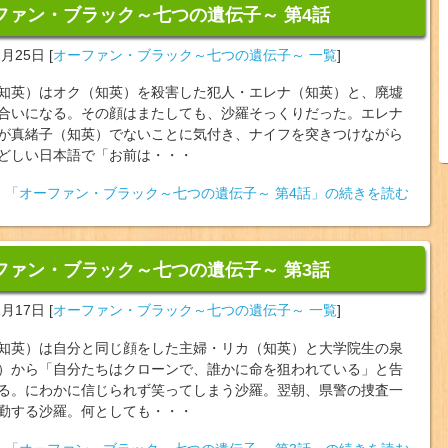
ファン・ブラック～七つの遺伝子～ 第4話
2月25日
[
オーファン・ブラック～七つの遺伝子～ 一覧
]
知英）はオク（知英）を殺害した犯人・エレナ（知英）と、廃墟
合いになる。その顔はまたしても、沙羅そっくりだった。エレナ
が真緒子（知英）でないことに気付き、ナイフを突きつけながら
どしい日本語で「お前は・・・
「オーファン・ブラック～七つの遺伝子～ 第4話」の続きを読む
ファン・ブラック～七つの遺伝子～ 第3話
2月17日
[
オーファン・ブラック～七つの遺伝子～ 一覧
]
知英）は自分と同じ顔をした主婦・リカ（知英）と大学院生の泉
）から「自分たちはクローンで、誰かに命を狙われている」と告
る。にわかに信じられず笑ってしまう沙羅。翌朝、県警の捜査一
勤する沙羅。何としても・・・