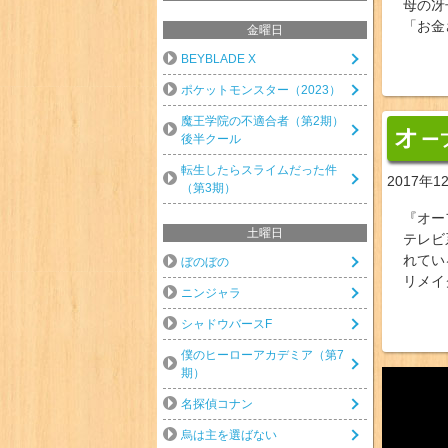
母の冴
「お金
金曜日
BEYBLADE X
ポケットモンスター（2023）
魔王学院の不適合者（第2期）
オ
ー
後半クール
転生したらスライムだった件
2017年1
（第3期）
『オー
土曜日
テレビ
れてい
ぼのぼの
リメイ
ニンジャラ
シャドウバースF
僕のヒーローアカデミア（第7
期）
名探偵コナン
烏は主を選ばない