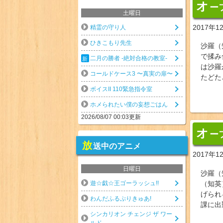
オ
ー
土曜日
2017年1
精霊の守り人
ひきこもり先生
沙羅（
で揉み
二月の勝者 -絶対合格の教室-
は沙羅
コールドケース3 〜真実の扉〜
たどた
ボイスII 110緊急指令室
ホメられたい僕の妄想ごはん
2026/08/07 00:03更新
オ
ー
放
送中のアニメ
2017年1
日曜日
沙羅（
遊☆戯☆王ゴーラッシュ!!
（知英
げられ
わんだふるぷりきゅあ!
課に出
シンカリオン チェンジ ザ ワー
ルド