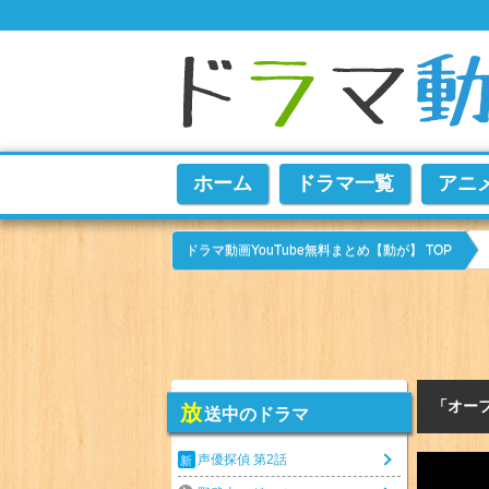
ホーム
ドラマ一覧
アニ
ドラマ動画YouTube無料まとめ【動が】 TOP
「オー
放
送中のドラマ
声優探偵 第2話