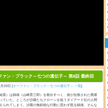
ファン・ブラック～七つの遺伝子～ 第8話 最終回
1月29日
[
オーファン・ブラック～七つの遺伝子～ 一覧
]
知英）は槙雄（山崎育三郎）を救出すべく、彼が拉致された廃屋
っていた。ところが沙羅たちクローンを狙うダイアード社の人間
えられてしまう。沙羅の無鉄砲な行動に思わず怒る槙雄。そんな