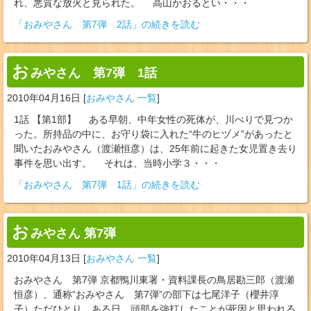
れ、悪質な放火と見られた。 高山かおるとい・・・
「おみやさん 第7弾 2話」の続きを読む
お
みやさん 第7弾 1話
2010年04月16日
[
おみやさん 一覧
]
1話 【第1部】 ある早朝、中年女性の死体が、川べりで見つか
った。所持品の中に、お守り袋に入れた“牛のヒヅメ”があったと
聞いたおみやさん（渡瀬恒彦）は、25年前に起きた女児置き去り
事件を思い出す。 それは、当時小学３・・・
「おみやさん 第7弾 1話」の続きを読む
お
みやさん 第7弾
2010年04月13日
[
おみやさん 一覧
]
おみやさん 第7弾 京都鴨川東署・資料課長の鳥居勘三郎（渡瀬
恒彦）、通称“おみやさん 第7弾”の部下は七尾洋子（櫻井淳
子）ただひとり。ある日、頭部を強打したことが死因と思われる