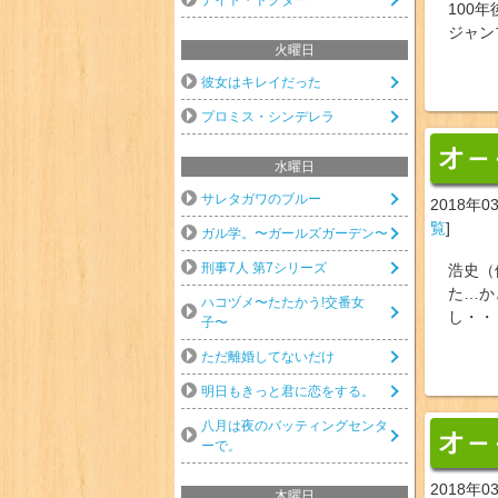
100
ジャン
火曜日
彼女はキレイだった
プロミス・シンデレラ
オ
ー
水曜日
サレタガワのブルー
2018年0
覧
]
ガル学。〜ガールズガーデン〜
刑事7人 第7シリーズ
浩史（
た…か
ハコヅメ〜たたかう!交番女
し・・
子〜
ただ離婚してないだけ
明日もきっと君に恋をする。
八月は夜のバッティングセンタ
オ
ー
ーで。
2018年0
木曜日