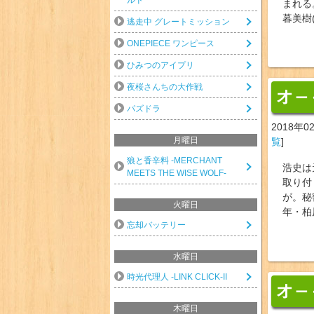
まれる
暮美樹
逃走中 グレートミッション
ONEPIECE ワンピース
ひみつのアイプリ
夜桜さんちの大作戦
オ
ー
パズドラ
2018年0
月曜日
覧
]
狼と香辛料 -MERCHANT
浩史は
MEETS THE WISE WOLF-
取り付
が。秘
火曜日
年・柏
忘却バッテリー
水曜日
時光代理人 -LINK CLICK-II
オ
ー
木曜日