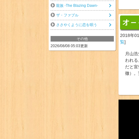
龍族 -The Blazing Dawn-
ザ・ファブル
オ
ー
ささやくように恋を唄う
2018年0
その他
覧
]
2026/08/08 05:03更新
月山浩
われる
だと宣
徹）。