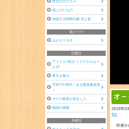
野武士のグルメ
花にけだもの
池波正太郎時代劇 光と影
朝ドラマ
おかえりモネ
日曜日
アイドル×戦士 ミラクルちゅー
んず!
青天を衝け
TOKYO MER～走る緊急救命室
～
オ
ー
ボクの殺意が恋をした
痴情の接吻
2018年0
覧
]
月曜日
何者か
ナイト・ドクター