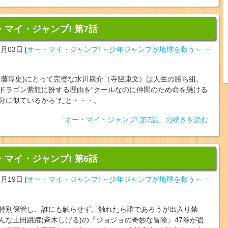
・マイ・ジャンプ! 第7話
3月03日
[
オー・マイ・ジャンプ! ～少年ジャンプが地球を救う～ 一
伊藤淳史)にとって完璧な水川康介（寺脇康文）は人生の勝ち組。
ドラゴン紫龍に扮する理由を“クールなのに仲間のため命を懸ける
分に似ているから”だと・・・。
「オー・マイ・ジャンプ! 第7話」の続きを読む
・マイ・ジャンプ! 第6話
2月19日
[
オー・マイ・ジャンプ! ～少年ジャンプが地球を救う～ 一
特別保管し、誰にも触らせず、触れたら誰であろうが出入り禁
んな土田跳躍(斉木しげる)の『ジョジョの奇妙な冒険』47巻が盗