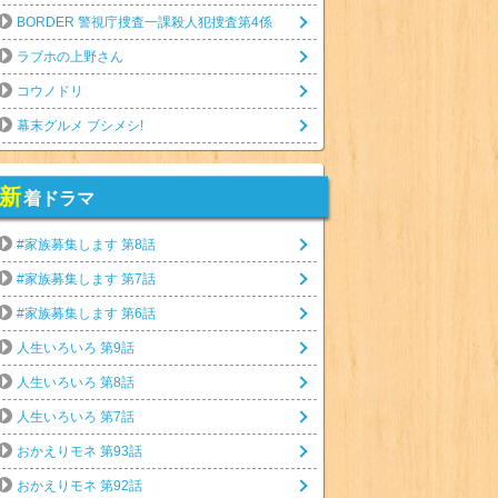
BORDER 警視庁捜査一課殺人犯捜査第4係
ラブホの上野さん
コウノドリ
幕末グルメ ブシメシ!
新
着ドラマ
#家族募集します 第8話
#家族募集します 第7話
#家族募集します 第6話
人生いろいろ 第9話
人生いろいろ 第8話
人生いろいろ 第7話
おかえりモネ 第93話
おかえりモネ 第92話