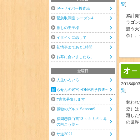
覧
]
IP〜サイバー捜査班
累計発
緊急取調室 シーズン4
ラゴン
推しの王子様
競う天
奈）、
イタイケに恋して
初情事まであと1時間
お耳に合いましたら。
オ
ー
金曜日
人生いろいろ
2018年0
らせんの迷宮 ~DNA科学捜査~
覧
]
#家族募集します
奪われ
史）は
孤独のグルメ Season9
題した
福岡恋愛白書13 ～キミの世界
の世界
の向こう側～
サ道2021