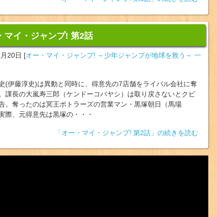
・マイ・ジャンプ! 第2話
1月20日
[
オー・マイ・ジャンプ! ～少年ジャンプが地球を救う～ 一
史(伊藤淳史)は異動と同時に、得意先の7店舗をライバル会社に奪
。課長の大嵐寿三郎（ケンドーコバヤシ）は取り戻さないとクビ
告。奪ったのは冥王ボトラーズの営業マン・黒塚朝日（馬場
実際、元得意先は黒塚の・・・
「オー・マイ・ジャンプ! 第2話」の続きを読む