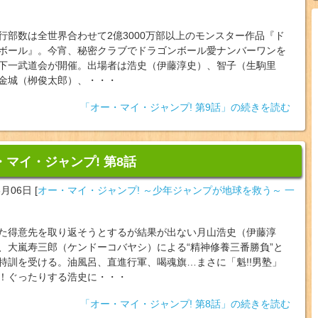
行部数は全世界合わせて2億3000万部以上のモンスター作品『ド
ボール』。今宵、秘密クラブでドラゴンボール愛ナンバーワンを
下一武道会が開催。出場者は浩史（伊藤淳史）、智子（生駒里
金城（‪栁俊太郎）、・・・
「オー・マイ・ジャンプ! 第9話」の続きを読む
・マイ・ジャンプ! 第8話
3月06日
[
オー・マイ・ジャンプ! ～少年ジャンプが地球を救う～ 一
た得意先を取り返そうとするが結果が出ない月山浩史（伊藤淳
、大嵐寿三郎（ケンドーコバヤシ）による“精神修養三番勝負”と
特訓を受ける。油風呂、直進行軍、喝魂旗…まさに「魁!!男塾」
！ぐったりする浩史に・・・
「オー・マイ・ジャンプ! 第8話」の続きを読む