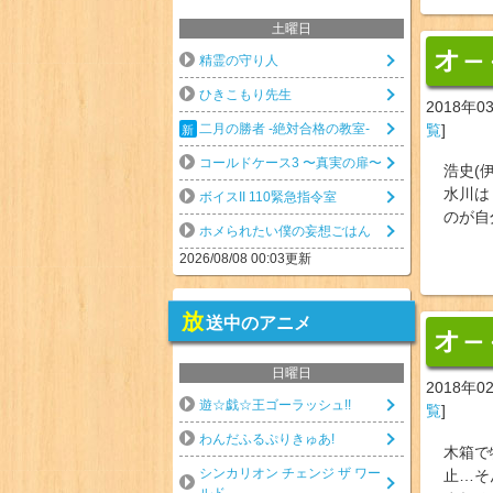
土曜日
オ
ー
精霊の守り人
ひきこもり先生
2018年0
覧
]
二月の勝者 -絶対合格の教室-
コールドケース3 〜真実の扉〜
浩史(
水川は
ボイスII 110緊急指令室
のが自
ホメられたい僕の妄想ごはん
2026/08/08 00:03更新
放
送中のアニメ
オ
ー
日曜日
2018年0
遊☆戯☆王ゴーラッシュ!!
覧
]
わんだふるぷりきゅあ!
木箱で
シンカリオン チェンジ ザ ワー
止…そ
ルド