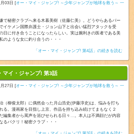
2月03日
[
オー・マイ・ジャンプ! ～少年ジャンプが地球を救う～ 一
嫌で秘密クラブへ来る木暮美樹（佐藤仁美）。どうやらあるパー
でイケメン国際弁護士・ジョン山下と出会い猛烈アタックを受
の日に付き合うことになったらしい。実は腕利きの医者である美
私のような女に釣り合うの・・・
「オー・マイ・ジャンプ! 第4話」の続きを読む
・マイ・ジャンプ! 第3話
1月27日
[
オー・マイ・ジャンプ! ～少年ジャンプが地球を救う～ 一
治（柳俊太郎）に偶然会った月山浩史(伊藤淳史)は、悩みを打ち
れる。漫画家を目指し上京、作品を持ち込み続けてまもなく２
だ編集者から罵声を浴びせられる日々…。本人は不満顔だが内容
なるパクリ！秘密クラブ・・・
「オー・マイ・ジャンプ! 第3話」の続きを読む