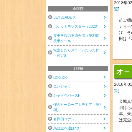
2018年0
覧
]
金曜日
BEYBLADE X
超ご機
ティー
ポケットモンスター（2023）
け、そ
魔王学院の不適合者（第2期）
樹は「
後半クール
転生したらスライムだった件
（第3期）
土曜日
オ
ー
ぼのぼの
2018年0
ニンジャラ
覧
]
シャドウバースF
金城真
僕のヒーローアカデミア（第7
明けら
期）
年。未
名探偵コナン
は完全
烏は主を選ばない