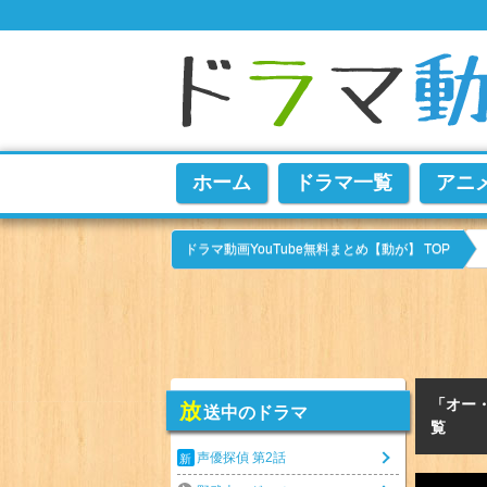
ホーム
ドラマ一覧
アニ
ドラマ動画YouTube無料まとめ【動が】 TOP
「オー
放
送中のドラマ
覧
声優探偵 第2話